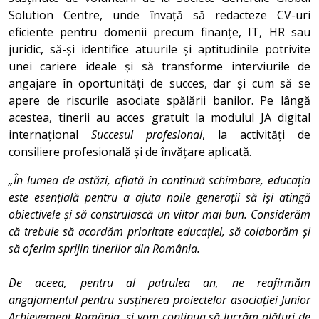
Solution Centre, unde învață să redacteze CV-uri
eficiente pentru domenii precum finanțe, IT, HR sau
juridic, să-și identifice atuurile și aptitudinile potrivite
unei cariere ideale și să transforme interviurile de
angajare în oportunități de succes, dar și cum să se
apere de riscurile asociate spălării banilor. Pe lângă
acestea, tinerii au acces gratuit la modulul JA digital
internațional
Succesul profesional
, la activități de
consiliere profesională și de învățare aplicată.
„În lumea de astăzi, aflată în continuă schimbare, educația
este esențială pentru a ajuta noile generații să își atingă
obiectivele și să construiască un viitor mai bun. Considerăm
că trebuie să acordăm prioritate educației, să colaborăm și
să oferim sprijin tinerilor din România.
De aceea, pentru al patrulea an, ne reafirmăm
angajamentul pentru susținerea proiectelor asociației Junior
Achievement România, și vom continua să lucrăm alături de