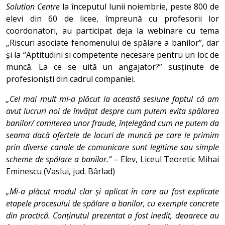
Solution Centre
la începutul lunii noiembrie, peste 800 de
elevi din 60 de licee, împreună cu profesorii lor
coordonatori, au participat deja la webinare cu tema
„Riscuri asociate fenomenului de spălare a banilor”, dar
și la “Aptitudini si competente necesare pentru un loc de
muncă. La ce se uită un angajator?” susținute de
profesioniști din cadrul companiei.
„Cel mai mult mi-a plăcut la această sesiune faptul că am
avut lucruri noi de învățat despre cum putem evita spălarea
banilor/ comiterea unor fraude, înțelegând cum ne putem da
seama dacă ofertele de locuri de muncă pe care le primim
prin diverse canale de comunicare sunt legitime sau simple
scheme de spălare a banilor.“
– Elev, Liceul Teoretic Mihai
Eminescu (Vaslui, jud. Bârlad)
„Mi-a plăcut modul clar și aplicat în care au fost explicate
etapele procesului de spălare a banilor, cu exemple concrete
din practică. Conținutul prezentat a fost inedit, deoarece au