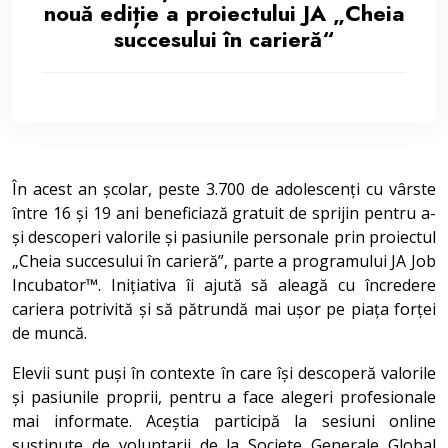
nouă ediție a proiectului JA „Cheia
succesului în carieră“
În acest an școlar, peste 3.700 de adolescenți cu vârste
între 16 și 19 ani beneficiază gratuit de sprijin pentru a-
și descoperi valorile și pasiunile personale prin proiectul
„Cheia succesului în carieră”, parte a programului JA Job
Incubator™. Inițiativa îi ajută să aleagă cu încredere
cariera potrivită și să pătrundă mai ușor pe piața forței
de muncă.
Elevii sunt puși în contexte în care își descoperă valorile
și pasiunile proprii, pentru a face alegeri profesionale
mai informate. Aceștia participă la sesiuni online
susținute de voluntarii de la Societe Generale Global