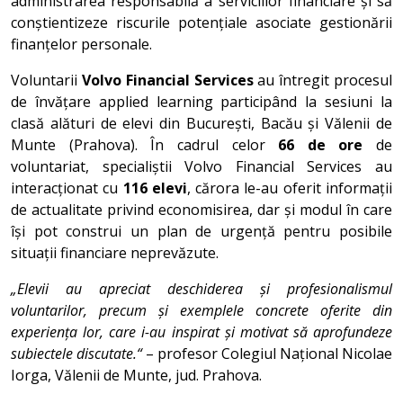
administrarea responsabilă a serviciilor financiare și să
conștientizeze riscurile potențiale asociate gestionării
finanțelor personale.
Voluntarii
Volvo Financial Services
au întregit procesul
de învățare applied learning participând la sesiuni la
clasă alături de elevi din București, Bacău și Vălenii de
Munte (Prahova). În cadrul celor
66 de ore
de
voluntariat, specialiștii Volvo Financial Services au
interacționat cu
116 elevi
, cărora le-au oferit informații
de actualitate privind economisirea, dar și modul în care
își pot construi un plan de urgență pentru posibile
situații financiare neprevăzute.
„Elevii au apreciat deschiderea și profesionalismul
voluntarilor, precum și exemplele concrete oferite din
experiența lor, care i-au inspirat și motivat să aprofundeze
subiectele discutate.“
– profesor Colegiul Național Nicolae
Iorga, Vălenii de Munte, jud. Prahova.