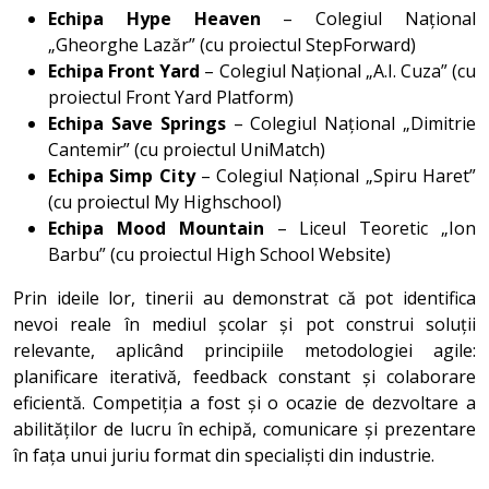
Echipa Hype Heaven
– Colegiul Național
„Gheorghe Lazăr” (cu proiectul StepForward)
Echipa Front Yard
– Colegiul Național „A.I. Cuza” (cu
proiectul Front Yard Platform)
Echipa Save Springs
– Colegiul Național „Dimitrie
Cantemir” (cu proiectul UniMatch)
Echipa Simp City
– Colegiul Național „Spiru Haret”
(cu proiectul My Highschool)
Echipa Mood Mountain
– Liceul Teoretic „Ion
Barbu” (cu proiectul High School Website)
Prin ideile lor, tinerii au demonstrat că pot identifica
nevoi reale în mediul școlar și pot construi soluții
relevante, aplicând principiile metodologiei agile:
planificare iterativă, feedback constant și colaborare
eficientă. Competiția a fost și o ocazie de dezvoltare a
abilităților de lucru în echipă, comunicare și prezentare
în fața unui juriu format din specialiști din industrie.