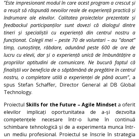
”Este impresionant modul în care acest program a crescut și
a reușit să răspundă nevoilor reale de experiență practică și
îndrumare ale elevilor. Calitatea proiectelor prezentate și
feedbackul participanților sunt dovezi că dialogul dintre
tineri și specialiștii cu experiență din centrul nostru a
funcționat. Colegii mei – peste 70 de voluntari – au ”donat”
timp, cunoștințe, răbdare, adunând peste 600 de ore de
lucru cu elevii, dar și o experiență unică de îmbunătățire a
propriilor aptitudini de comunicare. Ne bucură faptul că
finaliștii vor beneficia de o săptămână de pregătire în centrul
nostru, o completare utilă a experienței de până acum”
, a
spus Stefan Schaffer, Director General al DB Global
Technology.
Proiectul
Skills for the Future – Agile Mindset
a oferit
elevilor implicați oportunitatea de a-și dezvolta
competențele necesare într-o lume în continuă
schimbare tehnologică și de a experimenta munca într-
un mediu profesional. Proiectul se înscrie în strategia