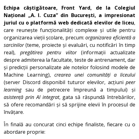
Echipa câștigătoare, Front Yard, de la Colegiul
Național „A. I. Cuza” din București, a impresionat
juriul cu o platformă web dedicată elevilor de liceu
,
care reunește funcționalități complexe și utile pentru
organizarea vieții școlare, precum:
organizarea eficientă a
sarcinilor
(teme, proiecte și evaluări, cu notificări în timp
real),
pregătirea pentru viitor
(informații actualizate
despre admiterea la facultate, teste de antrenament, dar
și predicții personalizate ale notelor folosind modele de
Machine Learning),
crearea unei comunități a liceului
(server Discord disponibil tuturor elevilor, acțiuni
peer
learning
sau de petrecere împreună a timpului) și
asistență prin AI integrat
, gata să răspundă întrebărilor,
să ofere recomandări și să sprijine elevii în procesul de
învățare.
În finală au concurat cinci echipe finaliste, fiecare cu o
abordare proprie: