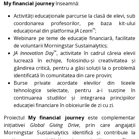
My financial journey
înseamnă:
Activități educaționale parcurse la clasă de elevi, sub
coordonarea profesorilor, pe baza kit-ului
™
educațional din platforma
JA Learn
;
Webinare pe teme de educație financiară, facilitate
de voluntarii Morningstar Sustainalytics;
™
JA Innovation Day
, activitate în cadrul căreia elevii
lucrează în echipe, folosindu-și creativitatea și
gândirea critică, pentru a găsi soluții la o problemă
identificată în comunitatea din care provin;
Burse private acordate elevilor din liceele
tehnologice selectate, pentru a-i susține în
continuarea studiilor și integrarea principiilor
educației financiare în obiceiurile de zi cu zi.
Proiectul
My financial journey
este complementar
inițiativei
Global Giving Drive
, prin care angajații
Morningstar Sustainalytics identifică și contribuie la