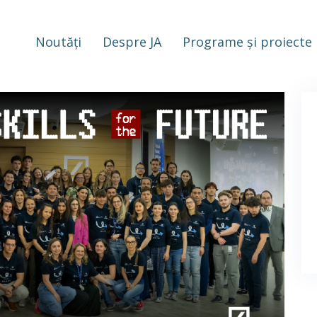
Noutăți
Despre JA
Programe și proiecte