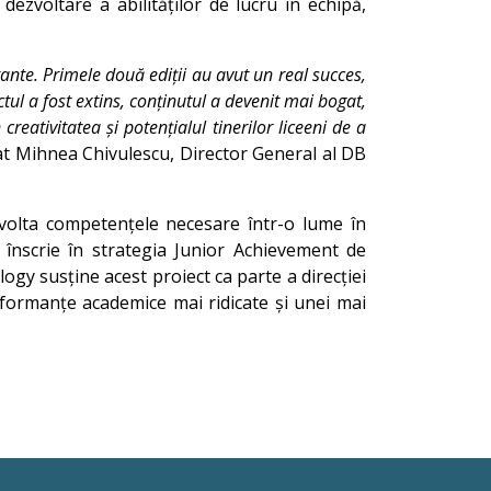
 dezvoltare a abilităților de lucru în echipă,
tante. Primele două ediții au avut un real succes,
ctul a fost extins, conținutul a devenit mai bogat,
eativitatea și potențialul tinerilor liceeni de a
rat Mihnea Chivulescu, Director General al DB
ezvolta competențele necesare într-o lume în
înscrie în strategia Junior Achievement de
logy susține acest proiect ca parte a direcției
rformanțe academice mai ridicate și unei mai