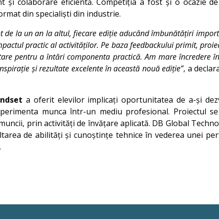
nt și colaborare eficientă. Competiția a fost și o ocazie de
rmat din specialiști din industrie.
nt de la un an la altul, fiecare ediție aducând îmbunătățiri impor
mpactul practic al activităților. Pe baza feedbackului primit, proie
tare pentru a întări componenta practică. Am mare încredere în cr
nspirație și rezultate excelente în această nouă ediție”
, a decla
indset
a oferit elevilor implicați oportunitatea de a-și d
perimenta munca într-un mediu profesional. Proiectul se 
muncii, prin activități de învățare aplicată. DB Global Techno
ltarea de abilități și cunoștințe tehnice în vederea unei pe
.