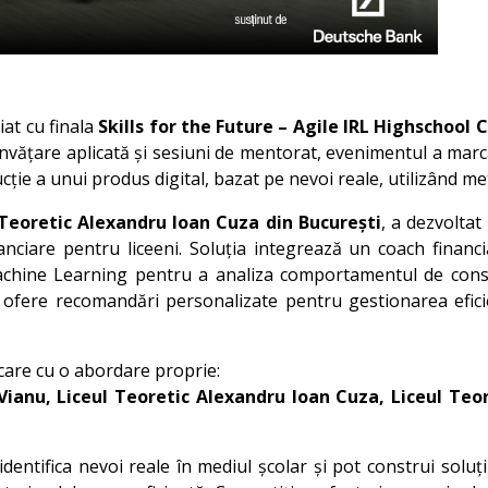
iat cu finala
Skills for the Future – Agile IRL Highschool 
învățare aplicată și sesiuni de mentorat, evenimentul a marc
ție a unui produs digital, bazat pe nevoi reale, utilizând met
 Teoretic Alexandru Ioan Cuza din București
, a dezvoltat
financiare pentru liceeni. Soluția integrează un coach finan
achine Learning pentru a analiza comportamentul de consum
 ofere recomandări personalizate pentru gestionarea eficien
iecare cu o abordare proprie:
ianu, Liceul Teoretic Alexandru Ioan Cuza, Liceul Teore
identifica nevoi reale în mediul școlar și pot construi soluț