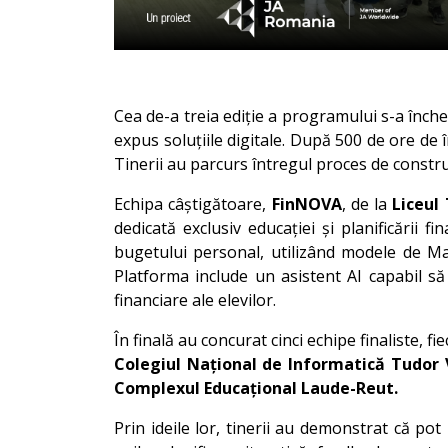
Cea de-a treia ediție a programului s-a înche
expus soluțiile digitale. După 500 de ore de 
Tinerii au parcurs întregul proces de construc
Echipa câștigătoare,
FinNOVA
, de la
Liceul
dedicată exclusiv educației și planificării 
bugetului personal, utilizând modele de M
Platforma include un asistent AI capabil să
financiare ale elevilor.
În finală au concurat cinci echipe finaliste, f
Colegiul Național de Informatică Tudor V
Complexul Educațional Laude-Reut.
Prin ideile lor, tinerii au demonstrat că pot 