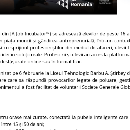
e din JA Job Incubator™) se adresează elevilor de peste 16 ani
n piața muncii și gândirea antreprenorială, într-un contex
 și cu sprijinul profesioniștilor din mediul de afaceri, elevi
idei în soluții reale. Profesorii și elevii au acces la platfo
 desfășurate online sau în format fizic.
zat pe 6 februarie la Liceul Tehnologic Barbu A. Știrbey di
toare care să răspundă provocărilor legate de poluare, gesti
venimentul a fost facilitat de voluntarii Societe Generale Glo
tru orașe mai curate, conectată la pubele inteligente care 
ntre 15 și 50 de ani;