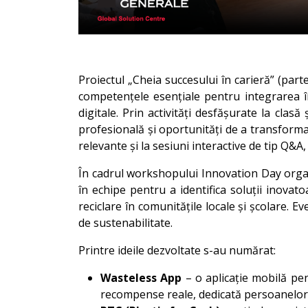
Proiectul „Cheia succesului în carieră” (part
competențele esențiale pentru integrarea î
digitale. Prin activități desfășurate la clasă
profesională și oportunități de a transforma 
relevante și la sesiuni interactive de tip Q&A,
În cadrul workshopului Innovation Day organi
în echipe pentru a identifica soluții inova
reciclare în comunitățile locale și școlare. E
de sustenabilitate.
Printre ideile dezvoltate s-au numărat:
Wasteless App
– o aplicație mobilă pen
recompense reale, dedicată persoanelor î