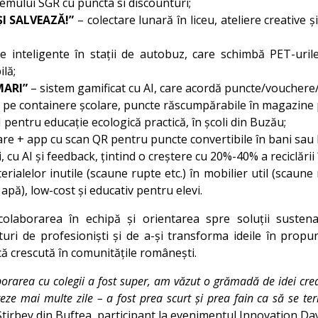
emului SGR cu puncta si discounturi;
ȘI SALVEAZĂ!”
– colectare lunară în liceu, ateliere creative 
 inteligente în stații de autobuz, care schimbă PET-uril
ilă;
MARI”
– sistem gamificat cu AI, care acordă puncte/vouchere/
R pe containere școlare, puncte răscumpărabile în magazine
AI pentru educație ecologică practică, în școli din Buzău;
are + app cu scan QR pentru puncte convertibile în bani sau ben
 cu AI și feedback, țintind o creștere cu 20%-40% a reciclării 
ialelor inutile (scaune rupte etc.) în mobilier util (scaune
apă), low-cost și educativ pentru elevi.
 colaborarea în echipă și orientarea spre soluții sustena
ături de profesioniști și de a-și transforma ideile în pro
ică crescută în comunitățile românești.
aborarea cu colegii a fost super, am văzut o grămadă de idei cre
reze mai multe zile – a fost prea scurt și prea fain ca să se te
Știrbey din Buftea, participant la evenimentul Innovation Da