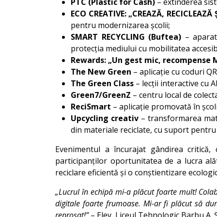
PTC (Plastic for Cash)
– extinderea sist
ECO CREATIVE: „CREAZĂ, RECICLEAZĂ 
pentru modernizarea școlii;
SMART RECYCLING (Buftea)
– aparate
protecția mediului cu mobilitatea accesib
Rewards: „Un gest mic, recompense 
The New Green
– aplicație cu coduri Q
The Green Class
– lecții interactive cu 
Green7/GreenZ
– centru local de colect
ReciSmart
– aplicație promovată în școli,
Upcycling creativ
– transformarea mater
din materiale reciclate, cu suport pentru 
Evenimentul a încurajat gândirea critică,
participanților oportunitatea de a lucra al
reciclare eficientă și o conștientizare ecolog
„Lucrul în echipă mi-a plăcut foarte mult! Col
digitale foarte frumoase. Mi-ar fi plăcut să du
reproșat!”
– Elev, Liceul Tehnologic Barbu A. 