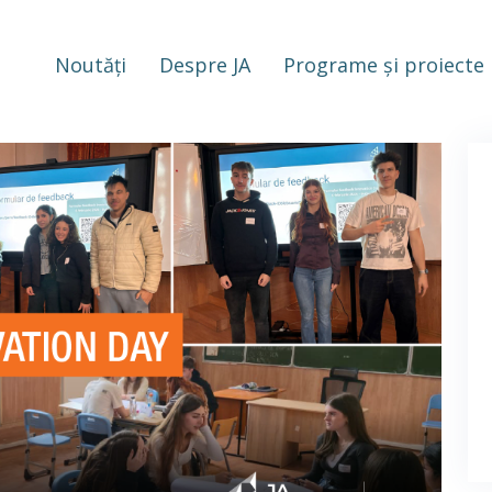
Noutăți
Despre JA
Programe și proiecte