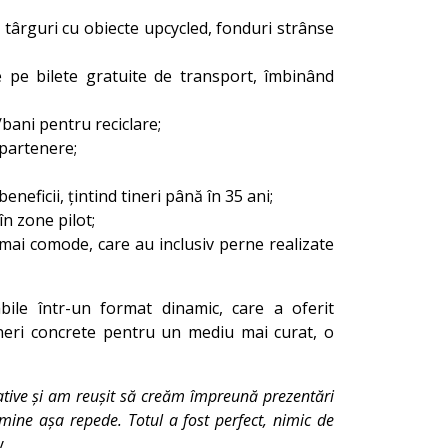
și târguri cu obiecte upcycled, fonduri strânse
e pe bilete gratuite de transport, îmbinând
bani pentru reciclare;
 partenere;
eficii, țintind tineri până în 35 ani;
în zone pilot;
 mai comode, care au inclusiv perne realizate
bile într-un format dinamic, care a oferit
puneri concrete pentru un mediu mai curat, o
ative și am reușit să creăm împreună prezentări
rmine așa repede. Totul a fost perfect, nimic de
y