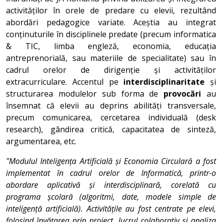
activităților în orele de predare cu elevii, rezultând
abordări pedagogice variate. Aceștia au integrat
conținuturile în disciplinele predate (precum informatica
& TIC, limba engleză, economia, educația
antreprenorială, sau materiile de specialitate) sau în
cadrul orelor de dirigenție și activităților
extracurriculare. Accentul pe
interdisciplinaritate
și
structurarea modulelor sub forma de
provocări
au
însemnat că elevii au deprins abilități transversale,
precum comunicarea, cercetarea individuală (desk
research), gândirea critică, capacitatea de sinteză,
argumentarea, etc.
"Modulul Inteligența Artificială și Economia Circulară a fost
implementat în cadrul orelor de Informatică, printr-o
abordare aplicativă și interdisciplinară, corelată cu
programa școlară (algoritmi, date, modele simple de
inteligență artificială). Activitățile au fost centrate pe elevi,
folosind învățarea prin proiect, lucrul colaborativ și analiza