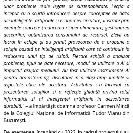
unor probleme reale legate de sustenabilitate. Lecția a
început cu o scurtă introducere despre conceptele de bază
ale inteligenței artificiale și economiei circulare, ilustrate prin
exemple concrete (reducerea risipei alimentare, gestionarea
deșeurilor, optimizarea consumului de resurse). Elevii au
lucrat în echipe și au primit provocarea de a propune o
soluție bazată pe inteligență artificială care să contribuie la
reducerea unui tip de risipă. Fiecare echipă a analizat
problema, tipul de date necesare, modul de utilizare a AI și
impactul asupra mediului. Au fost utilizate instrumente AI
pentru brainstorming, discutând în același timp limitele și
aspectele etice ale acestora. Activitatea s-a încheiat cu
prezentarea soluțiilor și o reflecție ghidată privind rolul
informaticii și al inteligenței artificiale în dezvoltarea
durabilă."
– a împărtășit doamna profesor Carmen Mincă
de la Colegiul Național de Informatică Tudor Vianu din
București.
De asemenea, începând cu 2022, în cadrul proiectului au