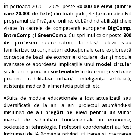
În perioada 2020 – 2025, peste
30.000 de elevi (dintre
care 20.000 de fete)
din toate județele țării au absolvit
programul de învățare online, dobândind abilități cheie
vizate în cadrele de competență europene
DigComp
,
EntreComp
și
GreenComp
. Cu sprijinul celor peste
800
de profesori
coordonatori, la clasă, elevii s-au
familiarizat cu conținuturi educaționale care explorează
concepte de bază ale economiei circulare, dar și module
avansate ce abordează implicațiile unui
model circular
și ale unor
practici sustenabile
în domenii și sectoare
precum mobilitatea urbană, inteligența artificială,
asistența medicală, alimentația publică, etc.
=Suita de module educaționale a fost actualizată sau
diversificată de la an la an, proiectul asumându-și
misiunea
de a-i pregăti pe elevi pentru un viitor
marcat de schimbări fundamentale în economie,
societate și tehnologie. Profesorii coordonatori au fost
îndrumați de JA România privind utilizarea și integrarea