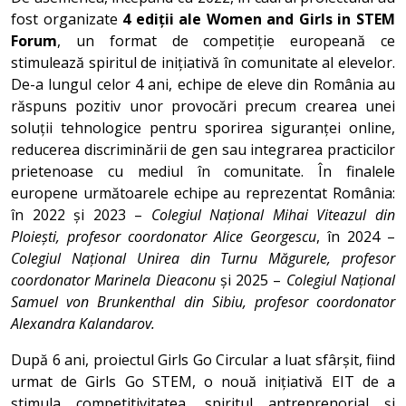
fost organizate
4 ediții ale Women and Girls in STEM
Forum
, un format de competiție europeană ce
stimulează spiritul de inițiativă în comunitate al elevelor.
De-a lungul celor 4 ani, echipe de eleve din România au
răspuns pozitiv unor provocări precum crearea unei
soluții tehnologice pentru sporirea siguranței online,
reducerea discriminării de gen sau integrarea practicilor
prietenoase cu mediul în comunitate. În finalele
europene următoarele echipe au reprezentat România:
în 2022 și 2023 –
Colegiul Național Mihai Viteazul din
Ploiești, profesor coordonator Alice Georgescu
, în 2024 –
Colegiul Național Unirea din Turnu Măgurele, profesor
coordonator Marinela Dieaconu
și 2025 –
Colegiul Național
Samuel von Brunkenthal din Sibiu, profesor coordonator
Alexandra Kalandarov.
După 6 ani, proiectul Girls Go Circular a luat sfârșit, fiind
urmat de Girls Go STEM, o nouă inițiativă EIT de a
stimula competitivitatea, spiritul antreprenorial și