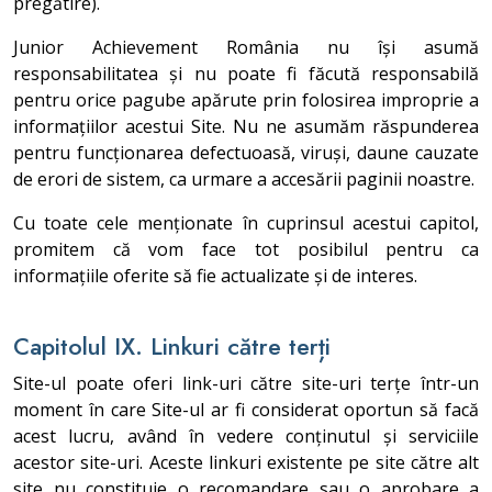
pregătire).
Junior Achievement România nu își asumă
responsabilitatea și nu poate fi făcută responsabilă
pentru orice pagube apărute prin folosirea improprie a
informațiilor acestui Site. Nu ne asumăm răspunderea
pentru funcționarea defectuoasă, viruși, daune cauzate
de erori de sistem, ca urmare a accesării paginii noastre.
Cu toate cele menționate în cuprinsul acestui capitol,
promitem că vom face tot posibilul pentru ca
informațiile oferite să fie actualizate și de interes.
Capitolul IX. Linkuri către terți
Site-ul poate oferi link-uri către site-uri terțe într-un
moment în care Site-ul ar fi considerat oportun să facă
acest lucru, având în vedere conținutul și serviciile
acestor site-uri. Aceste linkuri existente pe site către alt
site nu constituie o recomandare sau o aprobare a