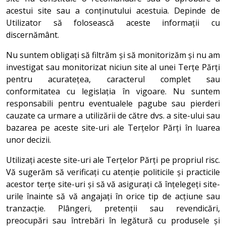
acestui site sau a conținutului acestuia. Depinde de
Utilizator să folosească aceste informații cu
discernământ.
Nu suntem obligați să filtrăm și să monitorizăm și nu am
investigat sau monitorizat niciun site al unei Terțe Părți
pentru acuratețea, caracterul complet sau
conformitatea cu legislația în vigoare. Nu suntem
responsabili pentru eventualele pagube sau pierderi
cauzate ca urmare a utilizării de către dvs. a site-ului sau
bazarea pe aceste site-uri ale Terțelor Părți în luarea
unor decizii.
Utilizați aceste site-uri ale Terțelor Părți pe propriul risc.
Vă sugerăm să verificați cu atenție politicile și practicile
acestor terțe site-uri și să vă asigurați că înțelegeți site-
urile înainte să vă angajați în orice tip de acțiune sau
tranzacție. Plângeri, pretenții sau revendicări,
preocupări sau întrebări în legătură cu produsele și