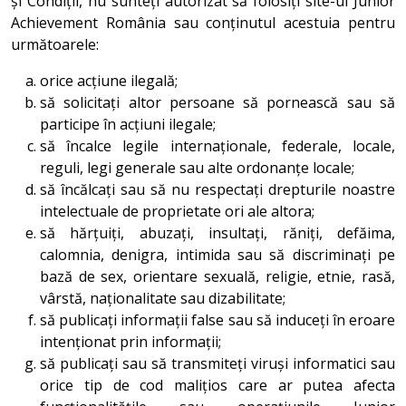
și Condiții, nu sunteți autorizat să folosiți site-ul Junior
Achievement România sau conținutul acestuia pentru
următoarele:
orice acțiune ilegală;
să solicitați altor persoane să pornească sau să
participe în acțiuni ilegale;
să încalce legile internaționale, federale, locale,
reguli, legi generale sau alte ordonanțe locale;
să încălcați sau să nu respectați drepturile noastre
intelectuale de proprietate ori ale altora;
să hărțuiți, abuzați, insultați, răniți, defăima,
calomnia, denigra, intimida sau să discriminați pe
bază de sex, orientare sexuală, religie, etnie, rasă,
vârstă, naționalitate sau dizabilitate;
să publicați informații false sau să induceți în eroare
intenționat prin informații;
să publicați sau să transmiteți viruși informatici sau
orice tip de cod malițios care ar putea afecta