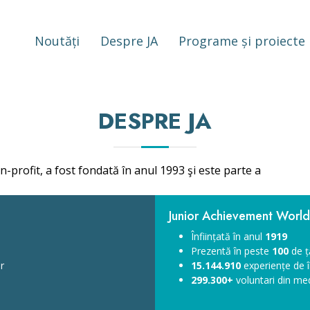
Noutăți
Despre JA
Programe și proiecte
DESPRE JA
profit, a fost fondată în anul 1993 şi este parte a
Junior Achievement Worl
Înființată în anul
1919
Prezentă în peste
100
de ț
r
15.144.910
experiențe de în
299.300+
voluntari din med