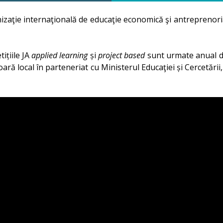
zaţie internaţională de educaţie economică şi antreprenorial
ițiile JA
applied learning
și
project based
sunt urmate anual de
ară local în parteneriat cu Ministerul Educaţiei și Cercetării, 