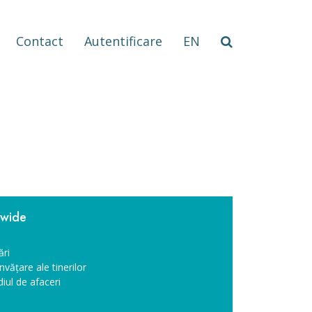
Contact
Autentificare
EN
dwide
ări
vățare ale tinerilor
iul de afaceri