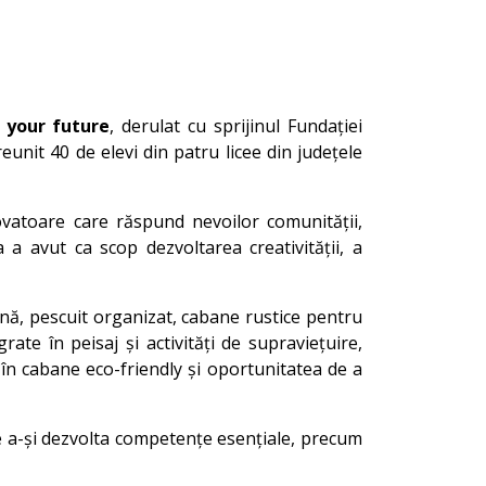
 your future
, derulat cu sprijinul Fundației
unit 40 de elevi din patru licee din județele
ovatoare care răspund nevoilor comunității,
 a avut ca scop dezvoltarea creativității, a
ană, pescuit organizat, cabane rustice pentru
ate în peisaj și activități de supraviețuire,
în cabane eco-friendly și oportunitatea de a
 de a-și dezvolta competențe esențiale, precum