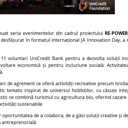
nuat seria evenimentelor din cadrul proiectului
RE-POWER
 desfășurat în formatul internațional JA Innovation Day, a re
 11 voluntari UniCredit Bank pentru a dezvolta soluții in
ltare economică și pentru incluziune socială. Activitatea
ă.
rc de agrement ce oferă activități recreative precum tiroli
ic tematic inspirat de universul hobbiților, cu căsuțe integr
stic ce combină turismul cu agricultura bio, oferind cazare 
ctivități sustenabile.
r oportunitatea de a colabora, de a găsi soluții creative și
a antreprenorială.