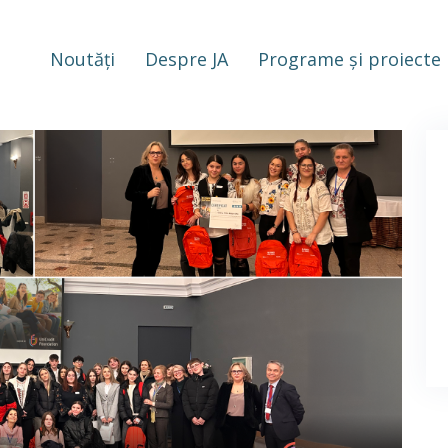
Noutăți
Despre JA
Programe și proiecte