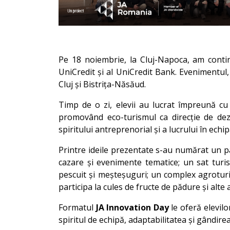
Pe 18 noiembrie, la Cluj-Napoca, am conti
UniCredit și al UniCredit Bank. Evenimentul,
Cluj și Bistrița-Năsăud.
Timp de o zi, elevii au lucrat împreună cu
promovând eco-turismul ca direcție de dezvo
spiritului antreprenorial și a lucrului în echip
Printre ideile prezentate s-au numărat un pa
cazare și evenimente tematice; un sat turist
pescuit și meșteșuguri; un complex agroturi
participa la cules de fructe de pădure și alte a
Formatul
JA Innovation Day
le oferă elevilo
spiritul de echipă, adaptabilitatea și gândire