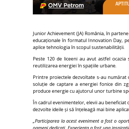
Junior Achievement (JA) România, în partene
educaționale în formatul Innovation Day, pen
aplice tehnologia în scopul sustenabilității.
Peste 120 de liceeni au avut astfel ocazia
reutilizarea energiei în spațiile urbane.
Printre proiectele dezvoltate s-au numărat 
soluție de captare a energiei fonice din zg
produce energie cu ajutorul unor turbine spe
În cadrul evenimentelor, elevii au beneficiat 
dezvolte ideile și să înțeleagă mai bine aplica
„Participarea la acest eveniment a fost o opor
oameni dedicați. Experiența a fost una inspirațio