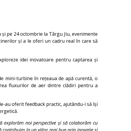
 și pe 24 octombrie la Târgu Jiu, evenimente
erilor și a le oferi un cadru real în care să
xploreze idei inovatoare pentru captarea și
de mini-turbine în rețeaua de apă curentă, o
ea fluxurilor de aer dintre clădiri pentru a
e-au oferit feedback practic, ajutându-i să își
ergetică.
 să explorăm noi perspective și să colaborăm cu
ă contribuim la un viitor mai bun prin inovație și