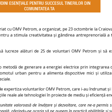
riat cu OMV Petrom, a organizat, pe 23 octombrie la Craiova
tru a stimula creativitatea și gândirea antreprenorială a tin
 să lucreze alături de 25 de voluntari OMV Petrom și să e
o metodă de generare a energiei electrice prin integrarea 
omotul urban pentru a alimenta dispozitive mici și utilizar
ciale.
de expertiza voluntarilor OMV Petrom, care i-au îndrumat și l
țiile reale ale tehnologiei în proiecte de mediu și eficiență en
tunitate valoroasă de învățare și dezvoltare, care ne-a permis
nală, oferindu-ne ocazia să ne punem în practică abilitățile și s