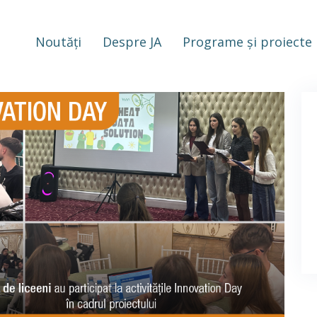
Noutăți
Despre JA
Programe și proiecte