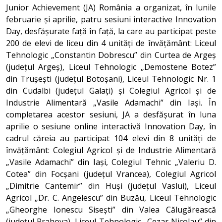
Junior Achievement (JA) România a organizat, în lunile
februarie și aprilie, patru sesiuni interactive Innovation
Day, desfășurate față în față, la care au participat peste
200 de elevi de liceu din 4 unități de învățământ: Liceul
Tehnologic „Constantin Dobrescu” din Curtea de Argeș
(județul Argeș), Liceul Tehnologic „Demostene Botez”
din Trușești (județul Botoșani), Liceul Tehnologic Nr. 1
din Cudalbi (județul Galați) și Colegiul Agricol și de
Industrie Alimentară „Vasile Adamachi” din Iași. În
completarea acestor sesiuni, JA a desfășurat în luna
aprilie o sesiune online interactivă Innovation Day, în
cadrul căreia au participat 104 elevi din 8 unități de
învățământ: Colegiul Agricol și de Industrie Alimentară
„Vasile Adamachi” din Iași, Colegiul Tehnic „Valeriu D.
Cotea” din Focșani (județul Vrancea), Colegiul Agricol
„Dimitrie Cantemir” din Huși (județul Vaslui), Liceul
Agricol „Dr. C. Angelescu” din Buzău, Liceul Tehnologic
„Gheorghe Ionescu Sisești” din Valea Călugărească
(județul Prahova), Liceul Tehnologic „Cezar Nicolau” din