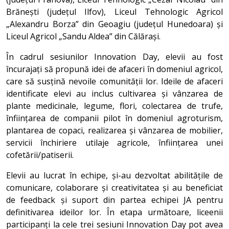
Brănești (județul Ilfov), Liceul Tehnologic Agricol
„Alexandru Borza” din Geoagiu (județul Hunedoara) și
Liceul Agricol „Sandu Aldea” din Călărași.
În cadrul sesiunilor Innovation Day, elevii au fost
încurajați să propună idei de afaceri în domeniul agricol,
care să susțină nevoile comunității lor. Ideile de afaceri
identificate elevi au inclus cultivarea și vânzarea de
plante medicinale, legume, flori, colectarea de trufe,
înființarea de companii pilot în domeniul agroturism,
plantarea de copaci, realizarea și vânzarea de mobilier,
servicii închiriere utilaje agricole, înființarea unei
cofetării/patiserii.
Elevii au lucrat în echipe, și-au dezvoltat abilitățile de
comunicare, colaborare și creativitatea și au beneficiat
de feedback și suport din partea echipei JA pentru
definitivarea ideilor lor. În etapa următoare, liceenii
participanți la cele trei sesiuni Innovation Day pot avea