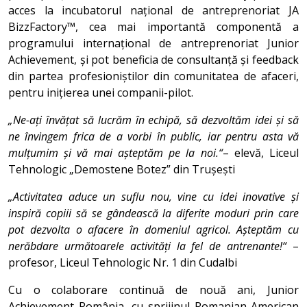
acces la incubatorul național de antreprenoriat JA
BizzFactory™, cea mai importantă componentă a
programului internațional de antreprenoriat Junior
Achievement, și pot beneficia de consultanță și feedback
din partea profesioniștilor din comunitatea de afaceri,
pentru inițierea unei companii-pilot.
„Ne-ați învățat să lucrăm în echipă, să dezvoltăm idei și să
ne învingem frica de a vorbi în public, iar pentru asta vă
mulțumim și vă mai așteptăm pe la noi.“
– elevă, Liceul
Tehnologic „Demostene Botez” din Trușești
„Activitatea aduce un suflu nou, vine cu idei inovative și
inspiră copiii să se gândească la diferite moduri prin care
pot dezvolta o afacere în domeniul agricol. Așteptăm cu
nerăbdare următoarele activități la fel de antrenante!“
–
profesor, Liceul Tehnologic Nr. 1 din Cudalbi
Cu o colaborare continuă de nouă ani, Junior
Achievement România, cu sprijinul Romanian-American