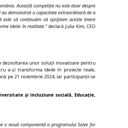
 România. Această competiție nu este doar despre
vii au demonstrat o capacitate extraordinară de a
ră este să continuăm să sprijinim aceste tinere
me ideile în realitate.”
declară Julia Kim, CEO
i în dezvoltarea unor soluții inovatoare pentru
ru a-și transforma ideile în proiecte reale,
până pe 21 noiembrie 2024, iar participanții se
versitate și incluziune socială, Educație,
evine o nouă componentă a programului Solve for