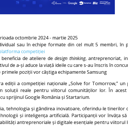
rioada octombrie 2024 - martie 2025
individual sau în echipe formate din cel mult 5 membri, î
platforma competiției
r beneficia de ateliere de
design thinking
, antreprenoriat, in
ul de a-și aduce la viață ideile cu care s-au înscris în concu
 pe primele poziții vor câștiga echipamente Samsung
 ediții a competiției naționale „Solve for Tomorrow,” un p
n soluții reale pentru viitorul comunităților lor. În ac
cu sprijinul Google România și Startarium.
tehnologia și gândirea inovatoare, oferindu-le tinerilor cu
nologii și inteligența artificială. Participanții vor învăța s
bilități antreprenoriale și digitale esențiale pentru viitorul 