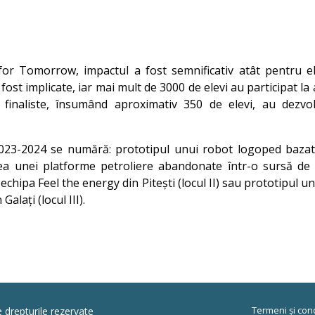
e for Tomorrow, impactul a fost semnificativ atât pentru e
fost implicate, iar mai mult de 3000 de elevi au participat la a
 finaliste, însumând aproximativ 350 de elevi, au dezv
 2023-2024 se numără: prototipul unui robot logoped bazat pe
rea unei platforme petroliere abandonate într-o sursă de 
echipa Feel the energy din Pitești (locul II) sau prototipul 
lați (locul III).
Termeni și cond
e drepturile rezervate