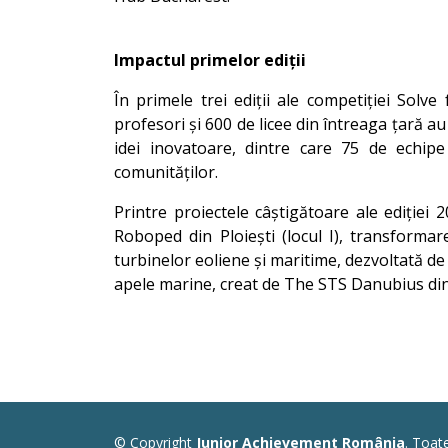
Impactul primelor ediții
În primele trei ediții ale competiției Solv
profesori și 600 de licee din întreaga țară au 
idei inovatoare, dintre care 75 de echipe
comunităților.
Printre proiectele câștigătoare ale ediției
Roboped din Ploiești (locul I), transforma
turbinelor eoliene și maritime, dezvoltată de 
apele marine, creat de The STS Danubius din Ga
© Copyright
Junior Achievement România
. Toat