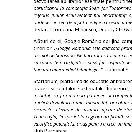
dezvoltarea abilităților esențiale pentru tiner
participanții la competiția Solve for Tomorrow. 
rețeaua Junior Achievement noi oportunități 
parteneri în cea de-a patra ediție a acestui pro
declarat Loredana Mihăescu, Deputy CEO & E
Alături de ei, Google România sprijină compe
tinerilor.
„Google România este dedicată promov
derulat de Samsung. Ne bucurăm să vedem liceeni
să cunoaștem câștigătorii și să fim inspirați de
bun prin intermediul tehnologiei.”
, a afirmat 
Startarium, platforma de educație antrepren
afaceri și soluțiilor sustenabile. Împreună,
încântați să fim din nou parteneri ai competiți
implică dezvoltarea unei mentalități orientate sp
resursele relevante de învățare oferite de Star
Tehnologia, în special inteligența artificială, 
valorifice potențialul uriaș pentru a crea un impa
Hub Bucharest.