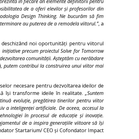
eprezintă în fiecare an elemente definitorii pentru
bilitatea de a oferi elevilor și profesorilor din
etodologia Design Thinking. Ne bucurăm să fim
determinare au puterea de a remodela viitorul.”
, a
, deschizând noi oportunități pentru viitorul
 inițiative precum proiectul Solve for Tomorrow
a dezvoltarea comunității. Așteptăm cu nerăbdare
ă, putem contribui la construirea unui viitor mai
selor necesare pentru dezvoltarea ideilor de
ă își transforme ideile în realitate.
„Suntem
nuă evoluție, pregătirea tinerilor pentru viitor
v a inteligenței artificiale. De aceea, accesul la
tehnologiei în procesul de educație și inovație.
jamentul de a inspira generațiile viitoare să își
ondator Startarium/ CEO și Cofondator Impact