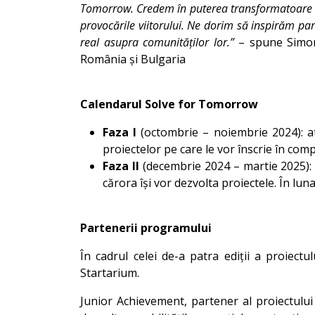
Tomorrow. Credem în puterea transformatoare a ed
provocările viitorului. Ne dorim să inspirăm par
real asupra comunităților lor.”
– spune Simon
România și Bulgaria
Calendarul Solve for Tomorrow
Faza I
(octombrie – noiembrie 2024): at
proiectelor pe care le vor înscrie în comp
Faza II
(decembrie 2024 – martie 2025): p
cărora își vor dezvolta proiectele. În luna 
Partenerii programului
În cadrul celei de-a patra ediții a proiec
Startarium.
Junior Achievement, partener al proiectului