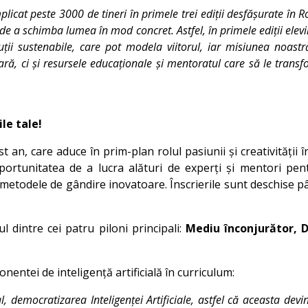
icat peste 3000 de tineri în primele trei ediții desfășurate în
r de a schimba lumea în mod concret. Astfel, în primele ediții ele
ții sustenabile, care pot modela viitorul, iar misiunea noast
ră, ci și resursele educaționale și mentoratul care să le transfor
le tale!
st an, care aduce în prim-plan rolul pasiunii și creativități
 oportunitatea de a lucra alături de experți și mentori pent
și metodele de gândire inovatoare. Înscrierile sunt deschise 
 dintre cei patru piloni principali:
Mediu înconjurător, Di
entei de inteligență artificială în curriculum:
l, democratizarea Inteligenței Artificiale, astfel că aceasta d