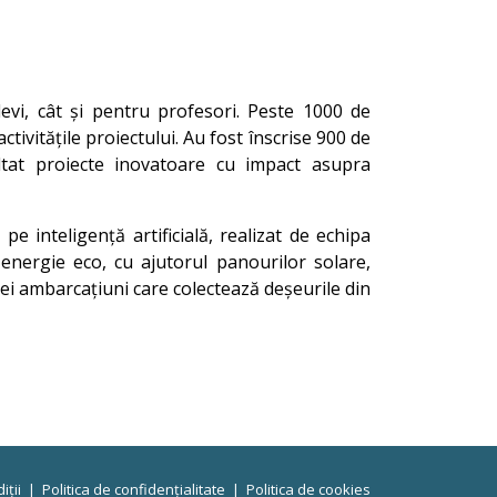
levi, cât și pentru profesori. Peste 1000 de
ctivitățile proiectului. Au fost înscrise 900 de
oltat proiecte inovatoare cu impact asupra
 inteligență artificială, realizat de echipa
energie eco, cu ajutorul panourilor solare,
unei ambarcațiuni care colectează deșeurile din
iții
|
Politica de confidențialitate
|
Politica de cookies