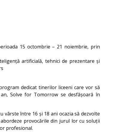
n perioada 15 octombrie – 21 noiembrie, prin
teligență artificială, tehnici de prezentare și
rs
rogram dedicat tinerilor liceeni care vor să
est an, Solve for Tomorrow se desfășoară în
 vârste între 16 și 18 ani ocazia să dezvolte
ă abordeze provocările din jurul lor cu soluții
lor profesional.