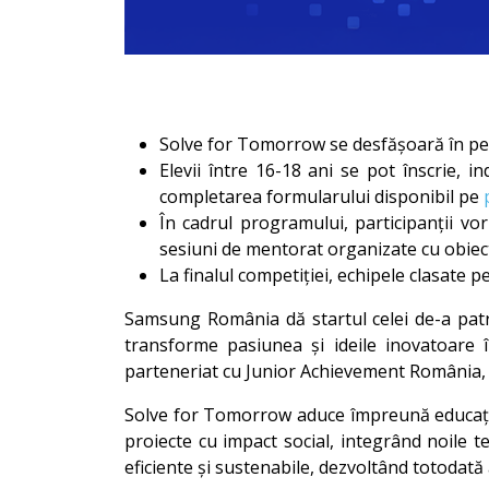
Solve for Tomorrow se desfășoară în pe
Elevii între 16-18 ani se pot înscrie, 
completarea formularului disponibil pe
În cadrul programului, participanții vo
sesiuni de mentorat organizate cu obiectiv
La finalul competiției, echipele clasate
Samsung România dă startul celei de-a patra
transforme pasiunea și ideile inovatoare î
parteneriat cu Junior Achievement România, 
Solve for Tomorrow aduce împreună educația, 
proiecte cu impact social, integrând noile teh
eficiente și sustenabile, dezvoltând totodată a