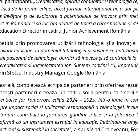
ii participanți.
„Creativitatea, spiritul comunitar și tehnologia r
Încă de la prima ediție, acest format internațional ne-a dat posi
de învățare și de explorare a potențialului de inovare prin m
iect în România și să lucrăm alături de tineri a căror pasiune și 
ducation Director în cadrul Junior Achievement România
tiția prin promovarea utilizării tehnologiei și a inovației
ării educației în domeniul tehnologiei și susține cu entuziasm
 pasionați de tehnologie, dornici să inoveze și să contribuie l
 creativitatea și ingeniozitatea lor. Suntem convinși că, împreun
Sorin Sfetcu, Industry Manager Google România
orială, completează echipa de parteneri prin oferirea resur
 acești parteneri creează un cadru solid pentru ca tinerii s
ei Solve for Tomorrow, ediția 2024 – 2025. Într-o lume în conti
re impact social și utilizarea responsabilă a tehnologiei, inclusi
tarium contribuie la formarea gândirii critice și la folosirea 
se afirmă ca un instrument esențial în educație, întărindu-ne anga
ct real și sustenabil în societate”
, a spus Vlad Craioveanu, F