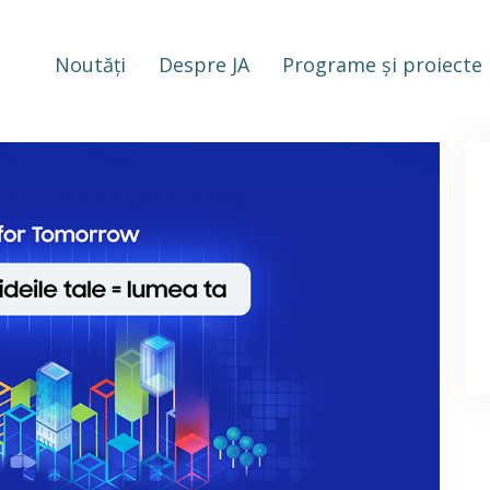
Noutăți
Despre JA
Programe și proiecte