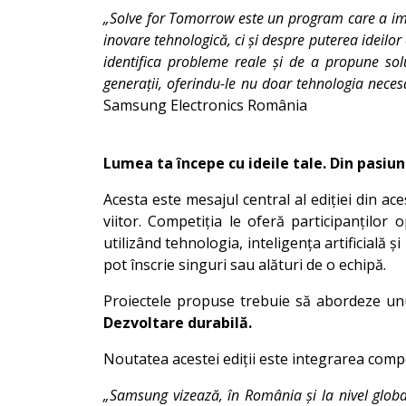
„Solve for Tomorrow este un program care a impl
inovare tehnologică, ci și despre puterea ideilo
identifica probleme reale și de a propune solu
generații, oferindu-le nu doar tehnologia necesa
Samsung Electronics România
Lumea ta începe cu ideile tale. Din pasiuni
Acesta este mesajul central al ediției din ace
viitor. Competiția le oferă participanților
utilizând tehnologia, inteligența artificială 
pot înscrie singuri sau alături de o echipă.
Proiectele propuse trebuie să abordeze unul
Dezvoltare durabilă.
Noutatea acestei ediții este integrarea compon
„Samsung vizează, în România și la nivel globa