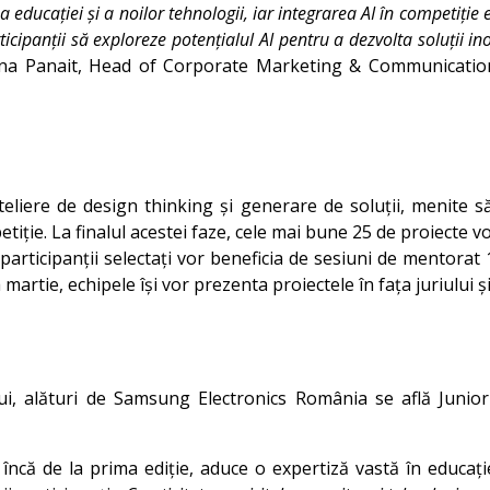
ucației și a noilor tehnologii, iar integrarea AI în competiție es
ticipanții să exploreze potențialul AI pentru a dezvolta soluții i
a Panait, Head of Corporate Marketing & Communication
eliere de design thinking și generare de soluții, menite să
etiție. La finalul acestei faze, cele mai bune 25 de proiecte 
articipanții selectați vor beneficia de sesiuni de mentorat 1:
martie, echipele își vor prezenta proiectele în fața juriului și 
tului, alături de Samsung Electronics România se află Ju
 încă de la prima ediție, aduce o expertiză vastă în educați