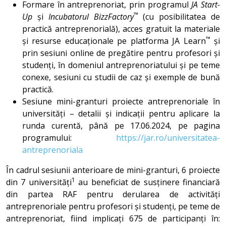
Formare în antreprenoriat, prin programul
JA Start-
™
Up
și
Incubatorul BizzFactory
(cu posibilitatea de
practică antreprenorială), acces gratuit la materiale
™
și resurse educaționale pe platforma JA Learn
și
prin sesiuni online de pregătire pentru profesori și
studenți, în domeniul antreprenoriatului și pe teme
conexe, sesiuni cu studii de caz și exemple de bună
practică.
Sesiune mini-granturi proiecte antreprenoriale în
universități – detalii și indicații pentru aplicare la
runda curentă, până pe 17.06.2024, pe pagina
programului:
https://jar.ro/universitatea-
antreprenoriala
În cadrul sesiunii anterioare de mini-granturi, 6 proiecte
1
din 7 universități
au beneficiat de susținere financiară
din partea RAF pentru derularea de activități
antreprenoriale pentru profesori și studenți, pe teme de
antreprenoriat, fiind implicați 675 de participanți în: