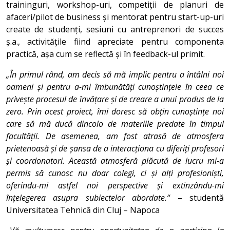
traininguri, workshop-uri, competiții de planuri de
afaceri/pilot de business și mentorat pentru start-up-uri
create de studenți, sesiuni cu antreprenori de succes
ș.a., activitățile fiind apreciate pentru componenta
practică, așa cum se reflectă și în feedback-ul primit.
„În primul rând, am decis să mă implic pentru a întâlni noi
oameni și pentru a-mi îmbunătăți cunoștințele în ceea ce
privește procesul de învățare și de creare a unui produs de la
zero. Prin acest proiect, îmi doresc să obțin cunoștințe noi
care să mă ducă dincolo de materiile predate în timpul
facultății. De asemenea, am fost atrasă de atmosfera
prietenoasă și de șansa de a interacționa cu diferiți profesori
și coordonatori. Această atmosferă plăcută de lucru mi-a
permis să cunosc nu doar colegi, ci și alți profesioniști,
oferindu-mi astfel noi perspective și extinzându-mi
înțelegerea asupra subiectelor abordate.“
– studentă
Universitatea Tehnică din Cluj – Napoca