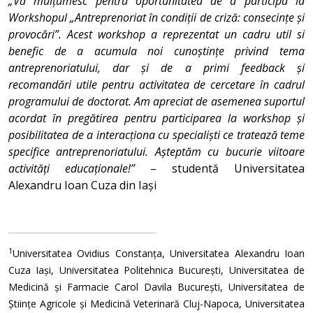
„Vă mulțumesc pentru oportunitatea de a participa la
Workshopul „Antreprenoriat în condiții de criză: consecințe și
provocări”. Acest workshop a reprezentat un cadru util si
benefic de a acumula noi cunoștințe privind tema
antreprenoriatului, dar și de a primi feedback și
recomandări utile pentru activitatea de cercetare în cadrul
programului de doctorat. Am apreciat de asemenea suportul
acordat în pregătirea pentru participarea la workshop și
posibilitatea de a interacționa cu specialiști ce tratează teme
specifice antreprenoriatului. Așteptăm cu bucurie viitoare
activități educaționale!”
– studentă Universitatea
Alexandru Ioan Cuza din Iași
1
Universitatea Ovidius Constanța, Universitatea Alexandru Ioan
Cuza Iași, Universitatea Politehnica București, Universitatea de
Medicină și Farmacie Carol Davila București, Universitatea de
Științe Agricole și Medicină Veterinară Cluj-Napoca, Universitatea