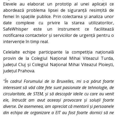
Elevele au elaborat un prototip al unei aplicații ce
abordează problema lipsei de siguranță resimțită de
femei în spațiile publice. Prin colectarea și analiza unor
date complexe cu privire la starea utilizatorilor,
SafeWhisper este un instrument ce facilitează
notificarea contactelor și serviciilor de urgență pentru o
intervenție în timp real.
Celelalte echipe participante la competiția națională
provin de la Colegiul Național Mihai Viteazul Turda,
județul Cluj și Colegiul Național Mihai Viteazul Ploiești,
județul Prahova.
"În cadrul Forumului de la Bruxelles, mi s-a părut foarte
interesant să văd câte fete sunt pasionate de tehnologie, de
circularitate, de STEM, și să descopăr ideile cu care au venit
ele, întrucât am avut aceeași provocare și soluții foarte
diverse. De asemenea, am apreciat că mentorii și persoanele
din echipa de organizare a EIT au fost foarte dornici să ne