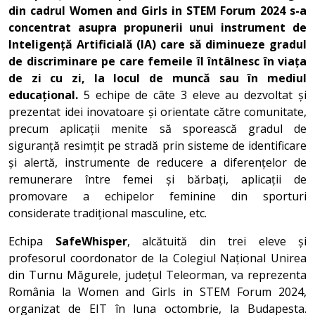
din cadrul Women and Girls in STEM Forum 2024 s-a
concentrat asupra propunerii unui instrument de
Inteligență Artificială (IA) care să diminueze gradul
de discriminare pe care femeile îl întâlnesc în viața
de zi cu zi, la locul de muncă sau în mediul
educațional.
5 echipe de câte 3 eleve au dezvoltat și
prezentat idei inovatoare și orientate către comunitate,
precum aplicații menite să sporească gradul de
siguranță resimțit pe stradă prin sisteme de identificare
și alertă, instrumente de reducere a diferențelor de
remunerare între femei și bărbați, aplicații de
promovare a echipelor feminine din sporturi
considerate tradițional masculine, etc.
Echipa
SafeWhisper
, alcătuită din trei eleve și
profesorul coordonator de la Colegiul Național Unirea
din Turnu Măgurele, județul Teleorman, va reprezenta
România la Women and Girls in STEM Forum 2024,
organizat de EIT în luna octombrie, la Budapesta.