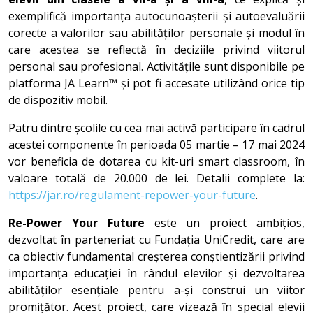
exemplifică importanța autocunoașterii și autoevaluării
corecte a valorilor sau abilităților personale și modul în
care acestea se reflectă în deciziile privind viitorul
personal sau profesional. Activitățile sunt disponibile pe
platforma JA Learn™ și pot fi accesate utilizând orice tip
de dispozitiv mobil.
Patru dintre școlile cu cea mai activă participare în cadrul
acestei componente în perioada 05 martie – 17 mai 2024
vor beneficia de dotarea cu kit-uri smart classroom, în
valoare totală de 20.000 de lei. Detalii complete la:
https://jar.ro/regulament-repower-your-future
.
Re-Power Your Future
este un proiect ambițios,
dezvoltat în parteneriat cu Fundația UniCredit, care are
ca obiectiv fundamental creșterea conștientizării privind
importanța educației în rândul elevilor și dezvoltarea
abilităților esențiale pentru a-și construi un viitor
promițător. Acest proiect, care vizează în special elevii