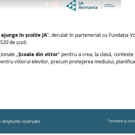
 ajunge în școlile JA
”, derulat în parteneriat cu Fundația 
 520 de școli.
ționale „
Școala din viitor
” pentru a crea, la clasă, contexte
entru viitorul elevilor, precum protejarea mediului, planifica
Termeni și cond
e drepturile rezervate