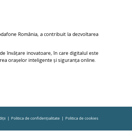
Vodafone România, a contribuit la dezvoltarea
 de învățare inovatoare, în care digitalul este
rea orașelor inteligente și siguranța online.
iții
|
Politica de confidențialitate
|
Politica de cookies