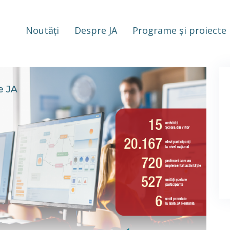
Noutăți
Despre JA
Programe și proiecte