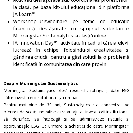
Activități desfășurate sub coordonarea profesorilor,
la clasă, pe baza kit-ului educațional din platforma
JA Learn™
Workshop-uri/webinare pe teme de educație
financiară desfășurate cu sprijinul voluntarilor
Morningstar Sustainalytics la clasă/online
JA Innovation Day™, activitate în cadrul căreia elevii
lucrează în echipe, folosindu-și creativitatea și
gândirea critică, pentru a găsi soluții la o problemă
identificată în comunitatea din care provin
Despre Morningstar Sustainalytics
Morningstar Sustainalytics oferă research, ratings și date ESG
către investitori instituționali și companii.
Pentru mai bine de 30 ani, Sustainalytics s-a concentrat pe
oferirea de soluții inovative care au ajutat investitorii institutionali
să identifice, să înțeleagă și să administreze riscurile și
oportunitățile ESG. Ca urmare a achiziției de către Morningstar,