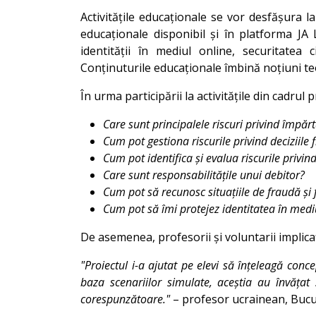
Activitățile educaționale se vor desfășura l
educaționale disponibil și în platforma JA 
identității în mediul online, securitatea c
Conținuturile educaționale îmbină noțiuni teore
În urma participării la activitățile din cadrul
Care sunt principalele riscuri privind împărt
Cum pot gestiona riscurile privind deciziile
Cum pot identifica și evalua riscurile priv
Care sunt responsabilitățile unui debitor?
Cum pot să recunosc situațiile de fraudă și f
Cum pot să îmi protejez identitatea în medi
De asemenea, profesorii și voluntarii implicaț
"Proiectul i-a ajutat pe elevi să înțeleagă conce
baza scenariilor simulate, aceștia au învățat
corespunzătoare."
– profesor ucrainean, Bucu