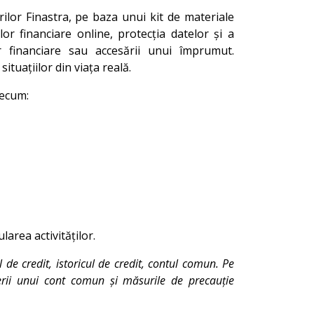
rilor Finastra, pe baza unui kit de materiale
or financiare online, protecția datelor și a
ilor financiare sau accesării unui împrumut.
ituațiilor din viața reală.
recum:
area activităților.
l de credit, istoricul de credit, contul comun. Pe
derii unui cont comun și măsurile de precauție