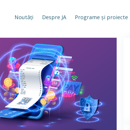
Noutăți
Despre JA
Programe și proiecte