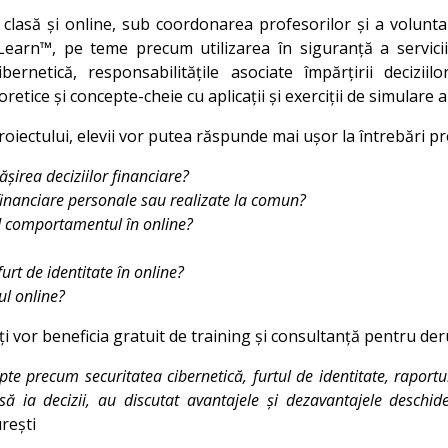
a clasă și online, sub coordonarea profesorilor și a volunta
Learn™, pe teme precum utilizarea în siguranță a serviciil
ibernetică, responsabilitățile asociate împărțirii decizi
tice și concepte-cheie cu aplicații și exerciții de simulare a s
 proiectului, elevii vor putea răspunde mai ușor la întrebări p
ășirea deciziilor financiare?
 financiare personale sau realizate la comun?
ind comportamentul în online?
urt de identitate în online?
ul online?
i vor beneficia gratuit de training și consultanță pentru derul
pte precum securitatea cibernetică, furtul de identitate, raportu
 să ia decizii, au discutat avantajele și dezavantajele deschi
rești