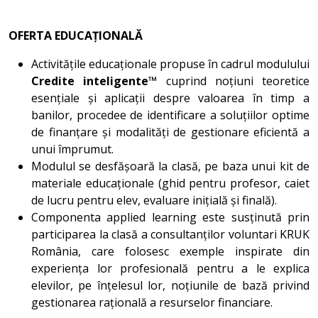
OFERTA EDUCAȚIONALĂ
Activitățile educaționale propuse în cadrul modulului
Credite inteligente™
cuprind noțiuni teoretice
esențiale și aplicații despre valoarea în timp a
banilor, procedee de identificare a soluțiilor optime
de finanțare și modalități de gestionare eficientă a
unui împrumut.
Modulul se desfășoară la clasă, pe baza unui kit de
materiale educaționale (ghid pentru profesor, caiet
de lucru pentru elev, evaluare inițială și finală).
Componenta applied learning este susținută prin
participarea la clasă a consultanților voluntari KRUK
România, care folosesc exemple inspirate din
experiența lor profesională pentru a le explica
elevilor, pe înțelesul lor, noțiunile de bază privind
gestionarea rațională a resurselor financiare.