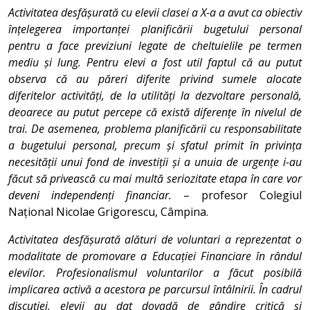
Activitatea desfășurată cu elevii clasei a X-a a avut ca obiectiv
înțelegerea importanței planificării bugetului personal
pentru a face previziuni legate de cheltuielile pe termen
mediu și lung. Pentru elevi a fost util faptul că au putut
observa că au păreri diferite privind sumele alocate
diferitelor activități, de la utilități la dezvoltare personală,
deoarece au putut percepe că există diferențe în nivelul de
trai. De asemenea, problema planificării cu responsabilitate
a bugetului personal, precum și sfatul primit în privința
necesității unui fond de investiții și a unuia de urgențe i-au
făcut să privească cu mai multă seriozitate etapa în care vor
deveni independenți financiar.
– profesor Colegiul
Național Nicolae Grigorescu, Câmpina.
Activitatea desfășurată alături de voluntari a reprezentat o
modalitate de promovare a Educației Financiare în rândul
elevilor. Profesionalismul voluntarilor a făcut posibilă
implicarea activă a acestora pe parcursul întâlnirii. În cadrul
discuției, elevii au dat dovadă de gândire critică și