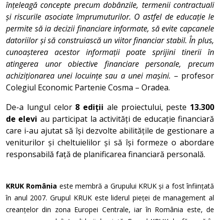
înțeleagă concepte precum dobânzile, termenii contractuali
și riscurile asociate împrumuturilor. O astfel de educație le
permite să ia decizii financiare informate, să evite capcanele
datoriilor și să construiască un viitor financiar stabil. În plus,
cunoașterea acestor informații poate sprijini tinerii în
atingerea unor obiective financiare personale, precum
achiziționarea unei locuințe sau a unei mașini.
– profesor
Colegiul Economic Partenie Cosma – Oradea.
De-a lungul celor
8 ediții
ale proiectului, peste
13.300
de elevi
au participat la activități de educație financiară
care i-au ajutat să își dezvolte abilitățile de gestionare a
veniturilor și cheltuielilor și să își formeze o abordare
responsabilă față de planificarea financiară personală.
KRUK România
este membră a Grupului KRUK și a fost înființată
în anul 2007. Grupul KRUK este liderul pieței de management al
creanțelor din zona Europei Centrale, iar în România este, de