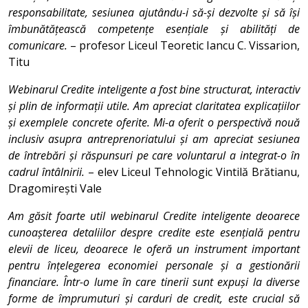
responsabilitate, sesiunea ajutându-i să-și dezvolte și să își
îmbunătățească competențe esențiale și abilități de
comunicare.
– profesor Liceul Teoretic Iancu C. Vissarion,
Titu
Webinarul Credite inteligente a fost bine structurat, interactiv
și plin de informații utile. Am apreciat claritatea explicațiilor
și exemplele concrete oferite. Mi-a oferit o perspectivă nouă
inclusiv asupra antreprenoriatului și am apreciat sesiunea
de întrebări și răspunsuri pe care voluntarul a integrat-o în
cadrul întâlnirii.
– elev Liceul Tehnologic Vintilă Brătianu,
Dragomirești Vale
Am găsit foarte util webinarul Credite inteligente deoarece
cunoașterea detaliilor despre credite este esențială pentru
elevii de liceu, deoarece le oferă un instrument important
pentru înțelegerea economiei personale și a gestionării
financiare. Într-o lume în care tinerii sunt expuși la diverse
forme de împrumuturi și carduri de credit, este crucial să