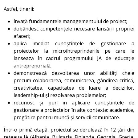
Astfel, tinerii:
învață fundamentele managementului de proiect;
dobândesc competențele necesare lansării propriei
afaceri;
aplică imediat cunoștințele de gestionare a
proiectelor la microîntreprinderile pe care le
lansează în cadrul programului JA de educație
antreprenorială;
demonstrează dezvoltarea unor abilități cheie
precum colaborarea, comunicarea, gândirea critică,
creativitatea, capacitatea de luare a deciziilor,
leadership-ul și rezolvarea problemelor;
recunosc și pun în aplicare cunoștințele de
gestionare a proiectelor în alte contexte: academice,
pregătire pentru muncă și servicii comunitare.
Într-o primă etapă, proiectul se derulează în 12 țări din
rețeaua JA (Albania, Bulgaria, Finlanda, Georgia, Grecia,