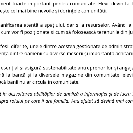
ement foarte important pentru comunitate. Elevii devin fact
ește cel mai bine nevoile și dorințele comunității.
nificarea atentă a spațiului, dar și a resurselor. Având la d
, cum vor fi poziționate și cum să folosească terenurile din ju
fesii diferite, unele dintre acestea gestionate de administra
ența dintre oamenii cu diverse meserii și importanța achitării
e esențial și asigură sustenabilitate antreprenorilor și anga
ână la bancă și la diversele magazine din comunitate, elev
că banii nu ar circula în comunitate.
 la dezvoltarea abilităților de analiză a informației și de lucru
pra rolului pe care îl are familia. I-au ajutat să devină mai conș