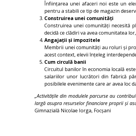
Înființarea unei afaceri noi este un el
pentru a stabili ce tip de magazin deserv
Construirea unei comunități
Construirea unei comunități necesită pla
decidă ce clădiri va avea comunitatea lor
Angajații și impozitele
Membrii unei comunități au roluri și pro
acest context, elevii înțeleg interdepend
Cum circulă banii
Circuitul banilor în economia locală est
salariilor unor lucrători din fabrică p
posibilele evenimente care ar avea loc da
„Activitățile din modulele parcurse au contribuit
largă asupra resurselor financiare proprii și asu
Gimnazială Nicolae Iorga, Focșani