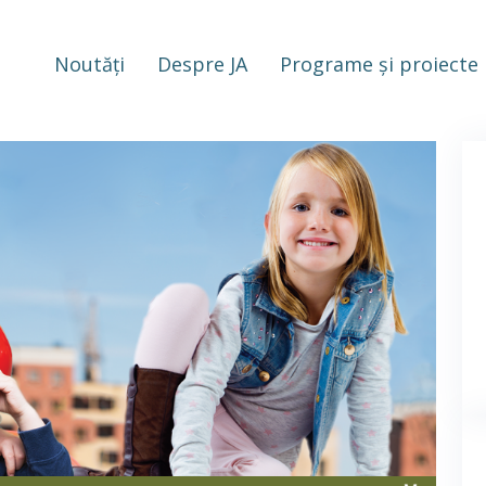
Noutăți
Despre JA
Programe și proiecte