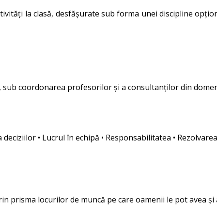
tăți la clasă, desfășurate sub forma unei discipline opțion
e, sub coordonarea profesorilor și a consultanților din domen
a deciziilor • Lucrul în echipă • Responsabilitatea • Rezolvare
n prisma locurilor de muncă pe care oamenii le pot avea și a a