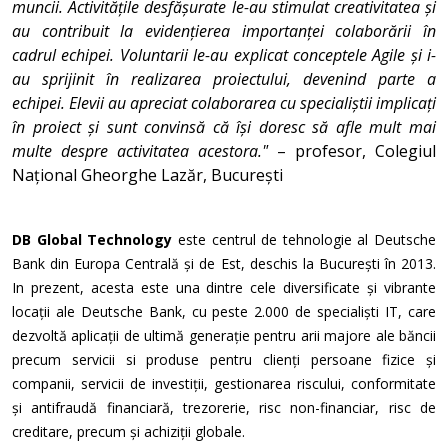
muncii. Activitățile desfășurate le-au stimulat creativitatea și
au contribuit la evidențierea importanței colaborării în
cadrul echipei. Voluntarii le-au explicat conceptele Agile și i-
au sprijinit în realizarea proiectului, devenind parte a
echipei. Elevii au apreciat colaborarea cu specialiștii implicați
în proiect și sunt convinsă că își doresc să afle mult mai
multe despre activitatea acestora."
– profesor, Colegiul
Național Gheorghe Lazăr, București
DB Global Technology
este centrul de tehnologie al Deutsche
Bank din Europa Centrală și de Est, deschis la București în 2013.
In prezent, acesta este una dintre cele diversificate și vibrante
locații ale Deutsche Bank, cu peste 2.000 de specialiști IT, care
dezvoltă aplicații de ultimă generație pentru arii majore ale băncii
precum servicii si produse pentru clienți persoane fizice și
companii, servicii de investiții, gestionarea riscului, conformitate
și antifraudă financiară, trezorerie, risc non-financiar, risc de
creditare, precum și achiziții globale.