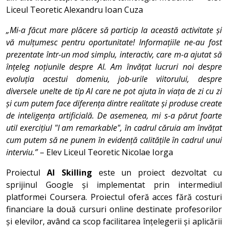
Liceul Teoretic Alexandru Ioan Cuza
„Mi-a făcut mare plăcere să particip la această activitate și
vă mulțumesc pentru oportunitate! Informațiile ne-au fost
prezentate într-un mod simplu, interactiv, care m-a ajutat să
înțeleg noțiunile despre AI. Am învățat lucruri noi despre
evoluția acestui domeniu, job-urile viitorului, despre
diversele unelte de tip AI care ne pot ajuta în viața de zi cu zi
și cum putem face diferența dintre realitate și produse create
de inteligența artificială. De asemenea, mi s-a părut foarte
util exercițiul "I am remarkable", în cadrul căruia am învățat
cum putem să ne punem în evidență calitățile în cadrul unui
interviu.”
– Elev Liceul Teoretic Nicolae Iorga
Proiectul
AI Skilling
este un proiect dezvoltat cu
sprijinul Google și implementat prin intermediul
platformei Coursera. Proiectul oferă acces fără costuri
financiare la două cursuri online destinate profesorilor
și elevilor, având ca scop facilitarea înțelegerii și aplicării