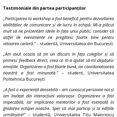
Testimoniale din partea participanților
„Participarea la workshop a fost benefică pentru dezvoltarea
abilităților de comunicare și de lucru în echipă. Mi-a plăcut
mult să ne prezentăm ideile în fața unui public, consider că
astfel de evenimente ne pregătesc foarte bine pentru
viitoarea carieră.”
– studentă, Universitatea din București
„Am avut ocazia să țin un discurs în fața colegilor și să
primesc feedback direct, ceea ce m-a ajutat să-mi depășesc
emoțiile. Organizarea a fost foarte bună, iar coordonatoarea
noastră a fost minunată.”
– student, Universitatea
Politehnica București
„A fost o experiență deosebită – am cunoscut persoane noi și
am învățat din interacțiuni valoroase. Organizarea a fost
impecabilă, iar implicarea mentorilor a fost esențială în
ghidarea echipei noastre. Sper să mai particip și la edițiile
următoare!”
– studentă, Universitatea Titu Maiorescu