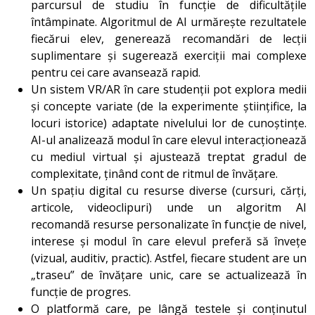
parcursul de studiu în funcție de dificultățile
întâmpinate. Algoritmul de AI urmărește rezultatele
fiecărui elev, generează recomandări de lecții
suplimentare și sugerează exerciții mai complexe
pentru cei care avansează rapid.
Un sistem VR/AR în care studenții pot explora medii
și concepte variate (de la experimente științifice, la
locuri istorice) adaptate nivelului lor de cunoștințe.
AI-ul analizează modul în care elevul interacționează
cu mediul virtual și ajustează treptat gradul de
complexitate, ținând cont de ritmul de învățare.
Un spațiu digital cu resurse diverse (cursuri, cărți,
articole, videoclipuri) unde un algoritm AI
recomandă resurse personalizate în funcție de nivel,
interese și modul în care elevul preferă să învețe
(vizual, auditiv, practic). Astfel, fiecare student are un
„traseu” de învățare unic, care se actualizează în
funcție de progres.
O platformă care, pe lângă testele și conținutul