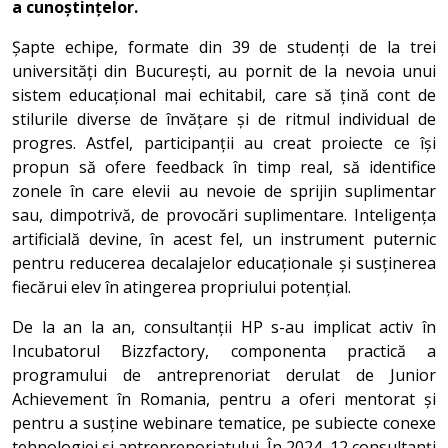
a cunoștințelor.
Șapte echipe, formate din 39 de studenți de la trei
universități din București, au pornit de la nevoia unui
sistem educațional mai echitabil, care să țină cont de
stilurile diverse de învățare și de ritmul individual de
progres. Astfel, participanții au creat proiecte ce își
propun să ofere feedback în timp real, să identifice
zonele în care elevii au nevoie de sprijin suplimentar
sau, dimpotrivă, de provocări suplimentare. Inteligența
artificială devine, în acest fel, un instrument puternic
pentru reducerea decalajelor educaționale și susținerea
fiecărui elev în atingerea propriului potențial.
De la an la an, consultanții HP s-au implicat activ în
Incubatorul Bizzfactory, componenta practică a
programului de antreprenoriat derulat de Junior
Achievement în Romania, pentru a oferi mentorat și
pentru a susține webinare tematice, pe subiecte conexe
tehnologiei și antreprenoriatului. În 2024, 12 consultanți