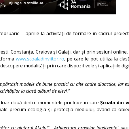
ebruarie – aprilie la activități de formare în cadrul proiec
rești, Constanța, Craiova și Galați, dar și prin sesiuni onlin
latforma
www.scoaladinviitor.ro
, pe care le pot utiliza la cla
scopere modalități prin care dispozitivele și aplicațiile dig
mpărtășit modele de bune practici cu alte cadre didactice, iar ex
vităților la clasă alături de elevi.”
 doar două dintre momentele prielnice în care
Școala din v
ale precum ecologia și protecția mediului, având ca obiect
tor cu ajutorul AI-ului”
,
„Arhitectura orașelor inteligente”
sa