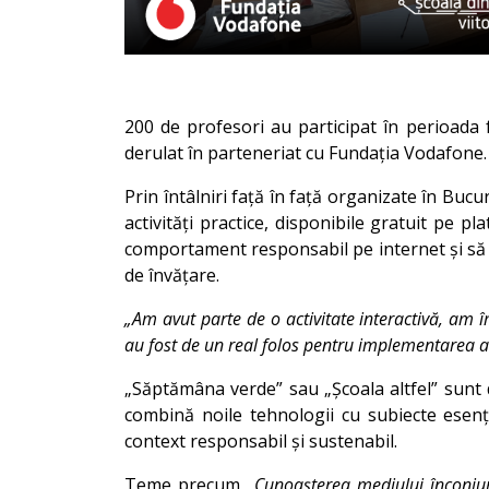
200 de profesori au participat în perioada f
derulat în parteneriat cu Fundația Vodafone.
Prin întâlniri față în față organizate în Bucu
activități practice, disponibile gratuit pe p
comportament responsabil pe internet și să de
de învățare.
„Am avut parte de o activitate interactivă, am î
au fost de un real folos pentru implementarea acti
„Săptămâna verde” sau „Școala altfel” sunt
combină noile tehnologii cu subiecte esenți
context responsabil și sustenabil.
Teme precum
„Cunoașterea mediului înconjură