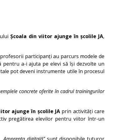
tului
Școala din viitor ajunge în școlile JA
,
e, profesorii participanți au parcurs modele de
să pentru a-i ajuta pe elevi să își dezvolte un
itale pot deveni instrumente utile în procesul
emplele concrete oferite în cadrul trainingurilor
iitor ajunge în școlile JA
prin activități care
iv pregătirea elevilor pentru viitor într-un
u
„Amprenta digitală”
sunt disponibile tuturor