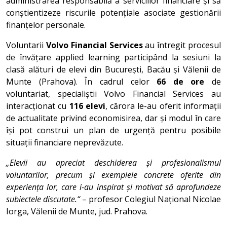
administrarea responsabilă a serviciilor financiare și să
conștientizeze riscurile potențiale asociate gestionării
finanțelor personale.
Voluntarii
Volvo Financial Services
au întregit procesul
de învățare applied learning participând la sesiuni la
clasă alături de elevi din București, Bacău și Vălenii de
Munte (Prahova). În cadrul celor
66 de ore
de
voluntariat, specialiștii Volvo Financial Services au
interacționat cu
116 elevi
, cărora le-au oferit informații
de actualitate privind economisirea, dar și modul în care
își pot construi un plan de urgență pentru posibile
situații financiare neprevăzute.
„Elevii au apreciat deschiderea și profesionalismul
voluntarilor, precum și exemplele concrete oferite din
experiența lor, care i-au inspirat și motivat să aprofundeze
subiectele discutate.“
– profesor Colegiul Național Nicolae
Iorga, Vălenii de Munte, jud. Prahova.