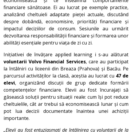
economisească și ce înseamnă comportamente
financiare sănătoase. Ei au lucrat pe exemple practice,
analizând cheltuieli adaptate pieței actuale, discutând
despre dobândă, economisire, priorități financiare și
impactul deciziilor de consum. Sesiunile au urmărit
dezvoltarea responsabilității financiare și formarea unor
abilități esențiale pentru viața de zi cu zi.
Inițiativei de învățare applied learning i s-au alăturat
voluntarii Volvo Financial Services
, care au participat
la întâlniri cu liceenii din Breaza (Prahova) și Bacău. Pe
parcursul activităților la clasă, aceștia au lucrat cu
47 de
elevi
, organizând discuții de grup dedicate formării
competențelor financiare. Elevii au fost încurajați să
găsească soluții pentru situații reale: cum își pot reduce
cheltuielile, cât ar trebui să economisească lunar și cum
pot lua decizii documentate înaintea unei achiziții
importante.
„Elevii au fost entuziasmați de întâlnirea cu voluntarii de la