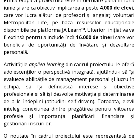
Prima etapă a proiectului este în derulare până în luna
iunie și are ca obiectiv implicarea a peste
4.000 de elevi
,
care vor lucra alături de profesori și angajați voluntari
Metropolitan Life, pe baza resurselor educaționale
disponibile pe platforma JA Learn™. Ulterior, inițiativa va
fi extinsă pentru a include încă
16.000 de tineri
care vor
beneficia de oportunități de învățare și dezvoltare
personală.
Activitățile
applied learning
din cadrul proiectului le oferă
adolescenților o perspectivă integrată, ajutându-i să își
evalueze abilitățile de management personal și lucru în
echipă, să își definească interese și obiective
profesionale și să își dezvolte motivația și determinarea
de a le îndeplini (atitudini self-driven). Totodată, elevii
înțeleg conexiunea dintre pregătirea pentru viitoarea
profesie și importanța planificării financiare și
gestionării riscurilor.
O noutate în cadrul proiectului este reprezentată de