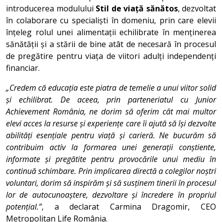
introducerea modulului
Stil de viață sănătos
, dezvoltat
în colaborare cu specialiști în domeniu, prin care elevii
înțeleg rolul unei alimentații echilibrate în menținerea
sănătății și a stării de bine atât de necesară în procesul
de pregătire pentru viața de viitori adulți independenți
financiar.
„Credem că educația este piatra de temelie a unui viitor solid
și echilibrat. De aceea, prin parteneriatul cu Junior
Achievement România, ne dorim să oferim cât mai multor
elevi acces la resurse și experiențe care îi ajută să își dezvolte
abilități esențiale pentru viață și carieră. Ne bucurăm să
contribuim activ la formarea unei generații conștiente,
informate și pregătite pentru provocările unui mediu în
continuă schimbare. Prin implicarea directă a colegilor noștri
voluntari, dorim să inspirăm și să susținem tinerii în procesul
lor de autocunoaștere, dezvoltare și încredere în propriul
potențial.”
, a declarat Carmina Dragomir, CEO
Metropolitan Life România.