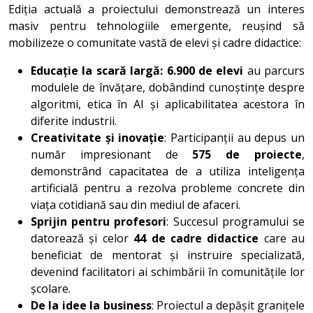
Ediția actuală a proiectului demonstrează un interes
masiv pentru tehnologiile emergente, reușind să
mobilizeze o comunitate vastă de elevi și cadre didactice:
Educație la scară largă: 6.900 de elevi
au parcurs
modulele de învățare, dobândind cunoștințe despre
algoritmi, etica în AI și aplicabilitatea acestora în
diferite industrii.
Creativitate și inovație
: Participanții au depus un
număr impresionant de
575 de proiecte
,
demonstrând capacitatea de a utiliza inteligența
artificială pentru a rezolva probleme concrete din
viața cotidiană sau din mediul de afaceri.
Sprijin pentru profesori
: Succesul programului se
datorează și celor
44 de cadre didactice
care au
beneficiat de mentorat și instruire specializată,
devenind facilitatori ai schimbării în comunitățile lor
școlare.
De la idee la business
: Proiectul a depășit granițele