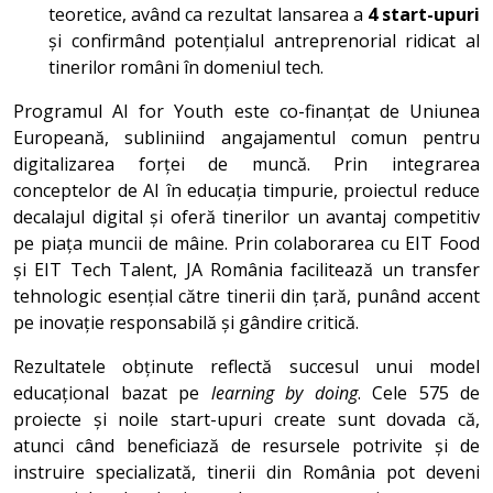
teoretice, având ca rezultat lansarea a
4 start-upuri
și confirmând potențialul antreprenorial ridicat al
tinerilor români în domeniul tech.
Programul AI for Youth este co-finanțat de Uniunea
Europeană, subliniind angajamentul comun pentru
digitalizarea forței de muncă. Prin integrarea
conceptelor de AI în educația timpurie, proiectul reduce
decalajul digital și oferă tinerilor un avantaj competitiv
pe piața muncii de mâine. Prin colaborarea cu EIT Food
și EIT Tech Talent, JA România facilitează un transfer
tehnologic esențial către tinerii din țară, punând accent
pe inovație responsabilă și gândire critică.
Rezultatele obținute reflectă succesul unui model
educațional bazat pe
learning by doing
. Cele 575 de
proiecte și noile start-upuri create sunt dovada că,
atunci când beneficiază de resursele potrivite și de
instruire specializată, tinerii din România pot deveni