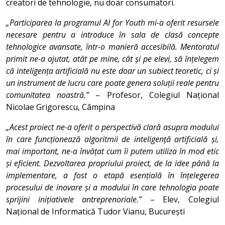
creatori de tehnologie, nu doar consumatori.
„Participarea la programul AI for Youth mi-a oferit resursele
necesare pentru a introduce în sala de clasă concepte
tehnologice avansate, într-o manieră accesibilă. Mentoratul
primit ne-a ajutat, atât pe mine, cât și pe elevi, să înțelegem
că inteligența artificială nu este doar un subiect teoretic, ci și
un instrument de lucru care poate genera soluții reale pentru
comunitatea noastră.”
– Profesor, Colegiul Național
Nicolae Grigorescu, Câmpina
„Acest proiect ne-a oferit o perspectivă clară asupra modului
în care funcționează algoritmii de inteligență artificială și,
mai important, ne-a învățat cum îi putem utiliza în mod etic
și eficient. Dezvoltarea propriului proiect, de la idee până la
implementare, a fost o etapă esențială în înțelegerea
procesului de inovare și a modului în care tehnologia poate
sprijini inițiativele antreprenoriale.”
– Elev, Colegiul
Național de Informatică Tudor Vianu, București