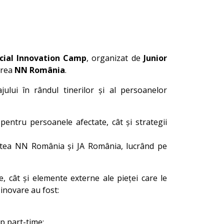
ocial Innovation Camp
, organizat de
Junior
erea
NN România
.
ului în rândul tinerilor și al persoanelor
 pentru persoanele afectate, cât și strategii
artea NN România și JA România, lucrând pe
, cât și elemente externe ale pieței care le
 inovare au fost:
p part-time;