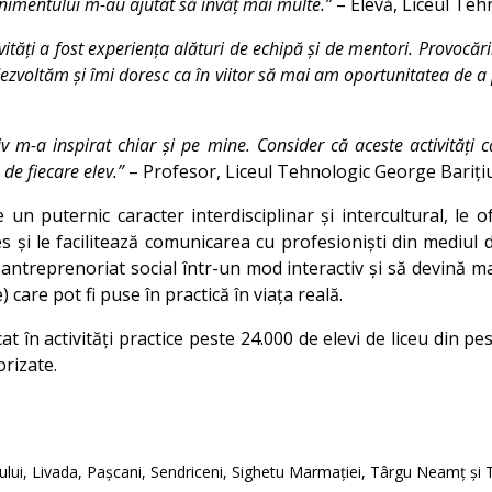
venimentului m-au ajutat să învăț mai multe.”
– Elevă, Liceul Teh
ivități a fost experiența alături de echipă și de mentori. Provoc
dezvoltăm și îmi doresc ca în viitor să mai am oportunitatea de a 
iv m-a inspirat chiar și pe mine. Consider că aceste activități 
 de fiecare elev.”
– Profesor, Liceul Tehnologic George Barițiu
 un puternic caracter interdisciplinar și intercultural, le o
 și le facilitează comunicarea cu profesioniști din mediul 
antreprenoriat social într-un mod interactiv și să devină ma
 care pot fi puse în practică în viața reală.
t în activități practice peste 24.000 de elevi de liceu din pe
orizate.
ului, Livada, Pașcani, Sendriceni, Sighetu Marmației, Târgu Neamț și 