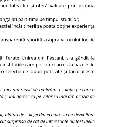
munitatea lor și oferă valoare prin propria
i angajați part-time pe timpul studiilor;
astfel încât tinerii să poată obține experiență
ransparență sporită asupra viitorului loc de
ăi Ferate Unirea din Pașcani, s-a gândit la
instituțiile care pot oferi acces la bazele de
 selecție de joburi potrivite și tânărul este
ii mei am reușit să realizăm o soluție pe care o
tă și îmi doresc ca pe viitor să mai am ocazia de
it, alături de colegii din echipă, să ne dezvoltăm
lăcut surprinsă de cât de interesante au fost ideile