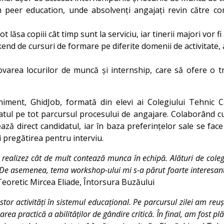
m peer education, unde absolvenți angajați revin către co
t lăsa copiii cât timp sunt la serviciu, iar tinerii majori vor f
kend de cursuri de formare pe diferite domenii de activitate, 
varea locurilor de muncă și internship, care să ofere o t
niment, GhidJob, formată din elevi ai Colegiului Tehnic C
datul pe tot parcursul procesului de angajare. Colaborând cu 
ă direct candidatul, iar în baza preferințelor sale se face o
 pregătirea pentru interviu.
ă realizez cât de mult contează munca în echipă. Alături de coleg
i. De asemenea, tema workshop-ului mi s-a părut foarte interesan
 Teoretic Mircea Eliade, Întorsura Buzăului
tor activități în sistemul educațional. Pe parcursul zilei am reuș
area practică a abilităților de gândire critică. În final, am fost p