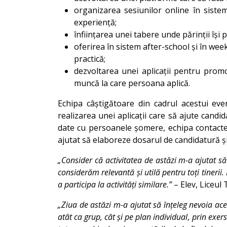
organizarea sesiunilor online în siste
experiență;
înființarea unei tabere unde părinții își po
oferirea în sistem after-school și în wee
practică;
dezvoltarea unei aplicații pentru promo
muncă la care persoana aplică.
Echipa câștigătoare din cadrul acestui eve
realizarea unei aplicații care să ajute candi
date cu persoanele șomere, echipa contacteaz
ajutat să elaboreze dosarul de candidatură și
„Consider că activitatea de astăzi m-a ajutat s
considerăm relevantă și utilă pentru toți tineri
a participa la activități similare.”
– Elev, Liceul
„Ziua de astăzi m-a ajutat să înțeleg nevoia aces
atât ca grup, cât și pe plan individual, prin exers