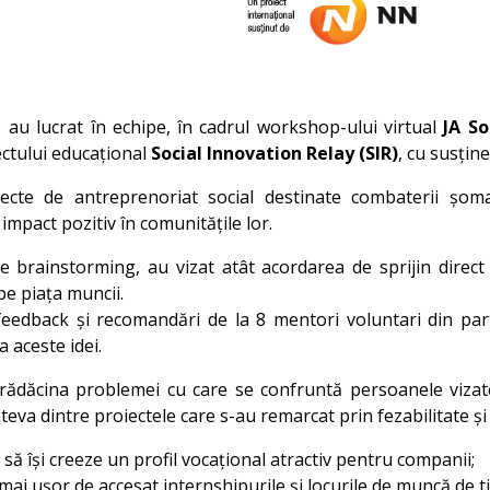
1
au lucrat în echipe, în cadrul workshop-ului virtual
JA S
ectului educațional
Social Innovation Relay (SIR)
, cu susțin
ecte de antreprenoriat social destinate combaterii șomaj
mpact pozitiv în comunitățile lor.
de brainstorming, au vizat atât acordarea de sprijin direct
pe piața muncii.
 feedback și recomandări de la 8 mentori voluntari din p
 aceste idei.
t rădăcina problemei cu care se confruntă persoanele vizate
eva dintre proiectele care s-au remarcat prin fezabilitate și
i să își creeze un profil vocațional atractiv pentru companii;
ai ușor de accesat internshipurile și locurile de muncă de ti