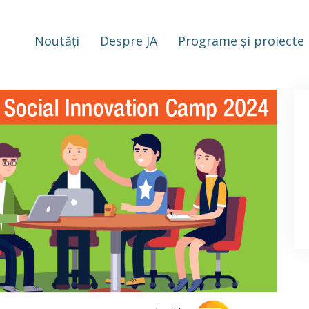
Noutăți
Despre JA
Programe și proiecte