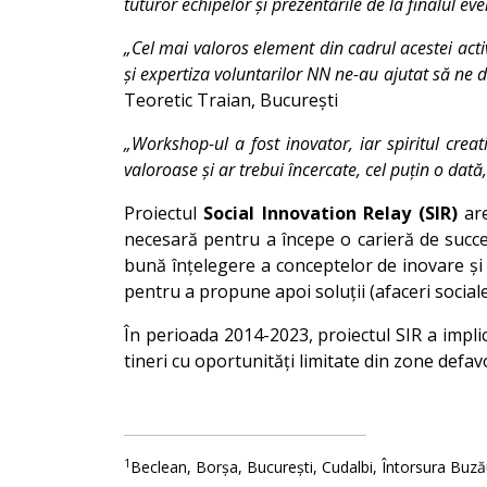
tuturor echipelor și prezentările de la finalul e
„Cel mai valoros element din cadrul acestei act
și expertiza voluntarilor NN ne-au ajutat să ne 
Teoretic Traian, București
„Workshop-ul a fost inovator, iar spiritul creat
valoroase și ar trebui încercate, cel puțin o dată,
Proiectul
Social Innovation Relay (SIR)
are
necesară pentru a începe o carieră de succes
bună înțelegere a conceptelor de inovare și 
pentru a propune apoi soluții (afaceri sociale)
În perioada 2014-2023, proiectul SIR a implica
tineri cu oportunități limitate din zone defav
1
Beclean, Borșa, București, Cudalbi, Întorsura Buză