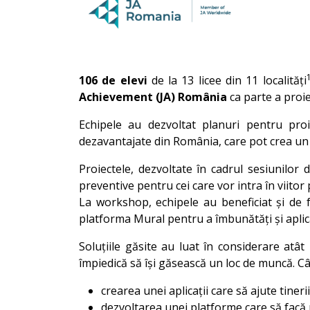
106 de elevi
de la 13 licee din 11 localități
Achievement (JA) România
ca parte a proi
Echipele au dezvoltat planuri pentru proi
dezavantajate din România, care pot crea un i
Proiectele, dezvoltate în cadrul sesiunilor 
preventive pentru cei care vor intra în viitor 
La workshop, echipele au beneficiat și de
platforma Mural pentru a îmbunătăți și aplica
Soluțiile găsite au luat în considerare atâ
împiedică să își găsească un loc de muncă. Cât
crearea unei aplicații care să ajute tineri
dezvoltarea unei platforme care să facă m