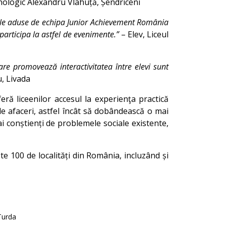
nologic Alexandru Vlahuță, Șendriceni
ările aduse de echipa Junior Achievement România
participa la astfel de evenimente.”
– Elev, Liceul
care promovează interactivitatea între elevi sunt
, Livada
feră liceenilor accesul la experienţa practică
de afaceri, astfel încât să dobândească o mai
i conștienți de problemele sociale existente,
ste 100 de localități din România, incluzând și
Turda