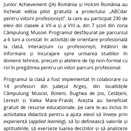
Junior Achievement (JA) România și Holcim România au
încheiat ediția pilot gratuită a proiectului „ABCdar
pentru viitorii profesioniști”, la care au participat 230 de
elevi din clasele a VII-a și a VIII-a, din 7 școli din zona
Câmpulung Muscel. Programul desfășurat pe parcursul
a 6 luni a constat în: activități de orientare profesională
la clasă, interacțiuni cu profesioniști, întâlniri de
informare și încurajare spre urmarea studiilor în
domenii tehnice, precum și ateliere de tip non-formal cu
rol în pregătirea pentru un viitor parcurs profesional.
Programul la clasă a fost implementat în colaborare cu
14 profesori din județul Argeș, din localitățile
Câmpulung Muscel, Boteni, Bughea de Jos, Cetățeni,
Lerești și Valea Mare-Pravăț. Aceștia au beneficiat
gratuit de resurse educaționale, pe care le-au inclus în
activitatea didactică pentru a ajuta elevii să învețe prin
experiență (
applied learning
), să își definească valorile și
aptitudinile, să exerseze luarea deciziilor și să analizeze