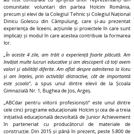
comunitate: voluntari din partea Holcim România,
precum și elevi de la Colegiul Tehnic și Colegiul Național
Dinicu Golescu din Câmpulung, care și-au prezentat
experiența de liceeni, acțiunile și proiectele în care sunt
implicați și modul în care acestea contribuie la formarea
lor.
„În aceste 4 zile, am trăit o experiență foarte plăcută. Am
învățat multe lucruri educative și am descoperit că toți avem
valori și abilități diferite. Am aflat despre admiterea la liceu
și am înțeles, prin activități distractive, cât de importantă
este școala“
, a spus unul dintre elevii de la Școala
Gimnazială Nr. 1, Bughea de Jos, Argeș.
„ABCdar pentru viitorii profesioniști“ este unul dintre
cele cinci programe educaționale Holcim și cea de-a treia
inițiativă educațională dezvoltată de Junior Achievement
în parteneriat cu producătorul de materiale de
construcție. Din 2015 și până în prezent, peste 5.800 de