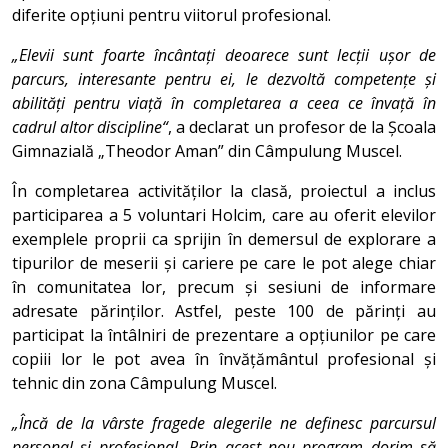
diferite opțiuni pentru viitorul profesional.
„Elevii sunt foarte încântați deoarece sunt lecții ușor de
parcurs, interesante pentru ei, le dezvoltă competențe și
abilități pentru viață în completarea a ceea ce învață în
cadrul altor discipline“
, a declarat un profesor de la Școala
Gimnazială „Theodor Aman” din Câmpulung Muscel.
În completarea activităților la clasă, proiectul a inclus
participarea a 5 voluntari Holcim, care au oferit elevilor
exemplele proprii ca sprijin în demersul de explorare a
tipurilor de meserii și cariere pe care le pot alege chiar
în comunitatea lor, precum și sesiuni de informare
adresate părinților. Astfel, peste 100 de părinți au
participat la întâlniri de prezentare a opțiunilor pe care
copiii lor le pot avea în învățământul profesional și
tehnic din zona Câmpulung Muscel.
„Încă de la vârste fragede alegerile ne definesc parcursul
personal și profesional. Prin acest nou program dorim să