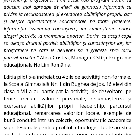
aducem mai aproape de elevii de gimnaziu informații cu
privire la recunoașterea și exersarea abilităților proprii, dar
și despre oportunitățile educaționale pe toate palierele.
Informația înseamnă cunoaștere, iar cunoașterea aduce
alegeri potrivite la momentul oportun. Dorim ca acești copii
să aleagă drumul potrivit abilităților și cunoștințelor lor, iar
programele pe care le derulăm să îi ghideze spre locul
potrivit în viitor.”
Alina Cristea, Manager CSR și Programe
educaționale Holcim România.
Ediția pilot s-a încheiat cu 4 zile de activități non-formale,
la Școala Gimnazială Nr. 1 din Bughea de Jos. 16 elevi din
clasa a VII-a au participat la activități de dezvoltare, pe
teme precum: valorile personale, recunoașterea și
exersarea abilităților proprii, leadership, parcursul
educațional, remarcarea valorilor locale, exemple de
bună conduită într-un colectiv, oportunitățile academice
și profesionale pentru profilul tehnologic. Toate acestea
au fost conturate cu sprijinul unor reprezentanți din