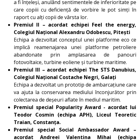
a fi înțeleși, anulând sentimentele de inferioritate pe
care copiii cu deficiență de vorbire le pot simți în
raport cu alți copii de vârsta lor.
Premiul II – acordat echipei Feel the energy,
Colegiul Național Alexandru Odobescu, Pitești
Echipa a dezvoltat conceptul unei platforme eco ce
implică reamenajarea unei platforme petroliere
abandonate prin amplasarea de panouri
fotovoltaice, turbine eoliene și turbine maritime.
Premiul III – acordat echipei The STS Danubius,
Colegiul Național Costache Negri, Galați
Echipa a dezvoltat un prototip de ambarcațiune care
va ajuta la conservarea mediului înconjurător prin
colectarea de deșeuri aflate în mediul maritim.
Premiul special Popularity Award - acordat lui
Teodor Cosmin (echipa APH), Liceul Teoretic
Traian, Constanța.
Premiul special Social Ambassador Award –
acordat Andreei Valentina Mihai (echipa