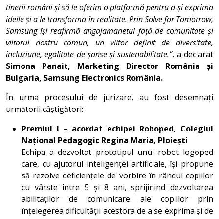
tinerii români și să le oferim o platformă pentru a-și exprima
ideile și a le transforma în realitate. Prin Solve for Tomorrow,
Samsung își reafirmă angajamanetul față de comunitate și
viitorul nostru comun, un viitor definit de diversitate,
incluziune, egalitate de șanse și sustenabilitate.”
, a declarat
Simona Panait, Marketing Director România și
Bulgaria, Samsung Electronics România.
În urma procesului de jurizare, au fost desemnați
următorii câștigători:
Premiul I – acordat echipei Roboped, Colegiul
Național Pedagogic Regina Maria, Ploiești
Echipa a dezvoltat prototipul unui robot logoped
care, cu ajutorul inteligenței artificiale, își propune
să rezolve deficiențele de vorbire în rândul copiilor
cu vârste între 5 și 8 ani, sprijinind dezvoltarea
abilităților de comunicare ale copiilor prin
înțelegerea dificultății acestora de a se exprima și de