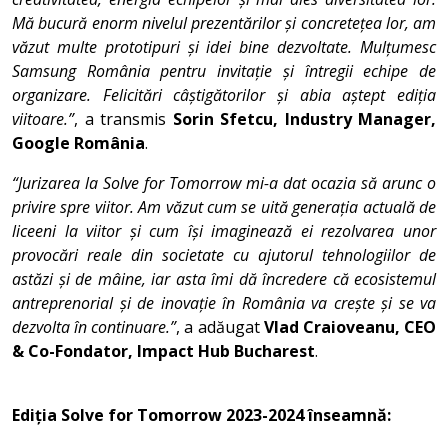
Mă bucură enorm nivelul prezentărilor și concretețea lor, am
văzut multe prototipuri și idei bine dezvoltate. Mulțumesc
Samsung România pentru invitație și întregii echipe de
organizare. Felicitări câștigătorilor și abia aștept ediția
viitoare.”
, a transmis
Sorin Sfetcu, Industry Manager,
Google România
.
“Jurizarea la Solve for Tomorrow mi-a dat ocazia să arunc o
privire spre viitor. Am văzut cum se uită generația actuală de
liceeni la viitor și cum își imaginează ei rezolvarea unor
provocări reale din societate cu ajutorul tehnologiilor de
astăzi și de mâine, iar asta îmi dă încredere că ecosistemul
antreprenorial și de inovație în România va crește și se va
dezvolta în continuare.”
, a adăugat
Vlad Craioveanu, CEO
& Co-Fondator, Impact Hub Bucharest
.
Ediția Solve for Tomorrow 2023-2024 înseamnă: