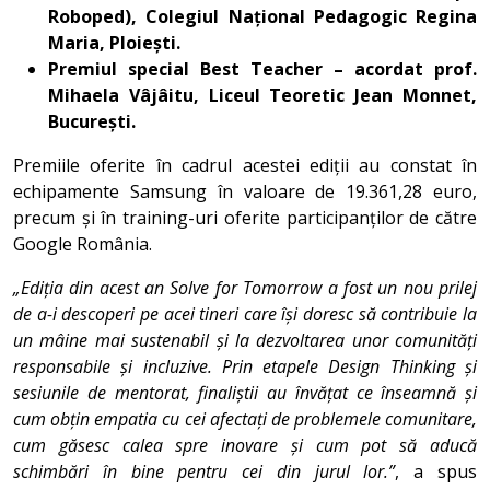
Roboped), Colegiul Național Pedagogic Regina
Maria, Ploiești.
Premiul special Best Teacher – acordat prof.
Mihaela Vâjâitu, Liceul Teoretic Jean Monnet,
București.
Premiile oferite în cadrul acestei ediții au constat în
echipamente Samsung în valoare de 19.361,28 euro,
precum și în training-uri oferite participanților de către
Google România.
„Ediția din acest an Solve for Tomorrow a fost un nou prilej
de a-i descoperi pe acei tineri care își doresc să contribuie la
un mâine mai sustenabil și la dezvoltarea unor comunități
responsabile și incluzive. Prin etapele Design Thinking și
sesiunile de mentorat, finaliștii au învățat ce înseamnă și
cum obțin empatia cu cei afectați de problemele comunitare,
cum găsesc calea spre inovare și cum pot să aducă
schimbări în bine pentru cei din jurul lor.”
, a spus