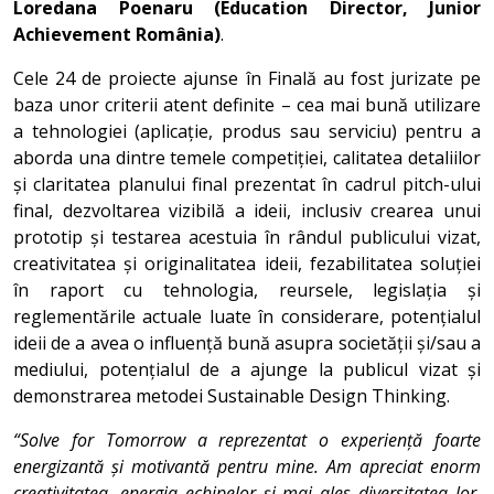
Loredana Poenaru (Education Director, Junior
Achievement România)
.
Cele 24 de proiecte ajunse în Finală au fost jurizate pe
baza unor criterii atent definite – cea mai bună utilizare
a tehnologiei (aplicație, produs sau serviciu) pentru a
aborda una dintre temele competiției, calitatea detaliilor
și claritatea planului final prezentat în cadrul pitch-ului
final, dezvoltarea vizibilă a ideii, inclusiv crearea unui
prototip și testarea acestuia în rândul publicului vizat,
creativitatea și originalitatea ideii, fezabilitatea soluției
în raport cu tehnologia, reursele, legislația și
reglementările actuale luate în considerare, potențialul
ideii de a avea o influență bună asupra societății și/sau a
mediului, potențialul de a ajunge la publicul vizat și
demonstrarea metodei Sustainable Design Thinking.
“Solve for Tomorrow a reprezentat o experiență foarte
energizantă și motivantă pentru mine. Am apreciat enorm
creativitatea, energia echipelor și mai ales diversitatea lor.