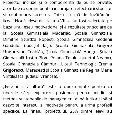
Proiectul include și o componentă de burse private,
acordate ca sprijin pentru încurajarea efectuării studiilor
și continuarea acestora într-o formă de învățământ
liceal. Nouă eleve de clasa a VIII-a au fost selectate pe
baza unui eseu motivațional și a rezultatelor școlare de
la: Școala Gimnazială Mădârjac, Școala Gimnazială
Dimitrie Sturdza Popești, Școala Gimnazială Glodenii
Gândului (județul Iași), Școala Gimnazială Grigore
Ungureanu Ceahlău, Școala Gimnazială Hangu, Școala
Gimnazială Iustin Pîrvu Poiana Teiului (județul Neamț),
Școala Gimnazială Câmpuri, Liceul Tehnologic Eremia
Grigorescu Mărășești și Școala Gimnazială Regina Maria
Vintileasca (județul Vrancea).
„Fete în silvicultură” este o oportunitate pentru ca
tinerele să-și exploreze pasiunea pentru mediu și
metode sustenabile de management al pădurilor și să-și
dezvolte interesul și motivația pentru a urma profesii
specifice. La finalul proiectului, 25% dintre elevi au