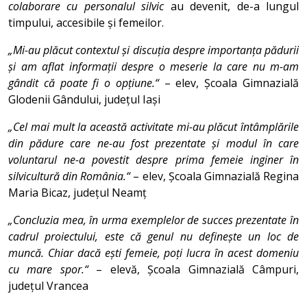
colaborare cu personalul silvic
au devenit, de-a lungul
timpului, accesibile și femeilor.
„Mi-au plăcut contextul și discuția despre importanța pădurii
și am aflat informații despre o meserie la care nu m-am
gândit că poate fi o opțiune.“
– elev, Școala Gimnazială
Glodenii Gândului, județul Iași
„Cel mai mult la această activitate mi-au plăcut întâmplările
din pădure care ne-au fost prezentate și modul în care
voluntarul ne-a povestit despre prima femeie inginer în
silvicultură din România.“
– elev, Școala Gimnazială Regina
Maria Bicaz, județul Neamț
„Concluzia mea, în urma exemplelor de succes prezentate în
cadrul proiectului, este că genul nu definește un loc de
muncă. Chiar dacă ești femeie, poți lucra în acest domeniu
cu mare spor.“
– elevă, Școala Gimnazială Câmpuri,
județul Vrancea