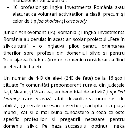
managementul pădurilor.
10 profesioniști Ingka Investments România s-au
alăturat ca voluntari activităților la clasă, precum și
celor de tip
job shadow
și
case study
.
Junior Achievement (JA) România și Ingka Investments
România au derulat în acest an școlar proiectul „Fete în
silvicultură” – o inițiativă pilot pentru orientarea
tinerilor spre profesii din domeniul silvic și pentru
încurajarea fetelor către un domeniu considerat ca fiind
preferat de băieți.
Un număr de 449 de elevi (240 de fete) de la 16 școli
situate în comunități preponderent rurale, din județele
Iași, Neamț și Vrancea, au beneficiat de activități
applied
learning
care vizează atât dezvoltarea unui set de
abilități generale necesare inserției și adaptării la piața
muncii, cât și o mai bună cunoaștere a ceea ce este
specific profesiilor și pregătirii necesare pentru
domeniul silvic. Pe baza succesului obținut, Ingka