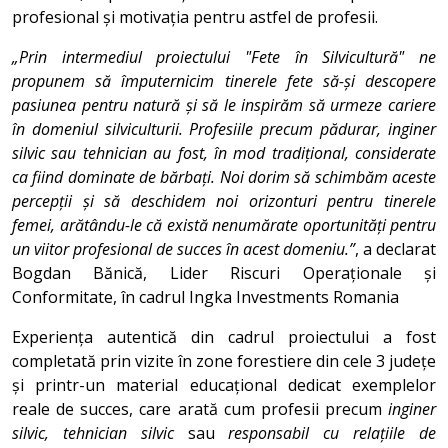
profesional și motivația pentru astfel de profesii.
„Prin intermediul proiectului "Fete în Silvicultură" ne
propunem să împuternicim tinerele fete să-și descopere
pasiunea pentru natură și să le inspirăm să urmeze cariere
în domeniul silviculturii. Profesiile precum pădurar, inginer
silvic sau tehnician au fost, în mod tradițional, considerate
ca fiind dominate de bărbați. Noi dorim să schimbăm aceste
percepții și să deschidem noi orizonturi pentru tinerele
femei, arătându-le că există nenumărate oportunități pentru
un viitor profesional de succes în acest domeniu.”
, a declarat
Bogdan Bănică, Lider Riscuri Operaționale și
Conformitate, în cadrul Ingka Investments Romania
Experiența autentică din cadrul proiectului a fost
completată prin vizite în zone forestiere din cele 3 județe
și printr-un material educațional dedicat exemplelor
reale de succes, care arată cum profesii precum
inginer
silvic, tehnician silvic
sau
responsabil cu relațiile de