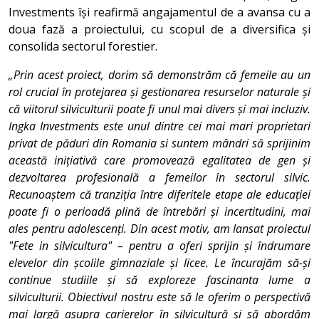
Investments își reafirmă angajamentul de a avansa cu a
doua fază a proiectului, cu scopul de a diversifica și
consolida sectorul forestier.
„Prin acest proiect, dorim să demonstrăm că femeile au un
rol crucial în protejarea și gestionarea resurselor naturale și
că viitorul silviculturii poate fi unul mai divers și mai incluziv.
Ingka Investments este unul dintre cei mai mari proprietari
privat de păduri din Romania si suntem mândri să sprijinim
această inițiativă care promovează egalitatea de gen și
dezvoltarea profesională a femeilor în sectorul silvic.
Recunoaștem că tranziția între diferitele etape ale educației
poate fi o perioadă plină de întrebări și incertitudini, mai
ales pentru adolescenți. Din acest motiv, am lansat proiectul
"Fete in silvicultura" – pentru a oferi sprijin și îndrumare
elevelor din școlile gimnaziale și licee. Le încurajăm să-și
continue studiile și să exploreze fascinanta lume a
silviculturii. Obiectivul nostru este să le oferim o perspectivă
mai largă asupra carierelor în silvicultură și să abordăm