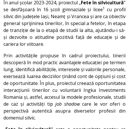
În anul școlar 2023-2024, proiectul „
Fete în silvicultură
”
1
se desfășoară în 16 școli gimnaziale și licee
cu profil
silvic din județele Iași, Neamț și Vrancea și are ca obiectiv
general sprijinirea tinerilor, în special a fetelor, în etapa
de tranziție de la o etapă de studii la alta, ajutându-i să-
și dezvolte o atitudine pozitivă față de educație și de
cariera lor viitoare.
Prin activitățile propuse în cadrul proiectului, tinerii
descoperă în mod practic avantajele educației pe termen
lung, identifică abilitățile, interesele și valorile personale,
exersează luarea deciziilor ținând cont de opțiuni și cost
de oportunitate. În plus, proiectul creează oportunitatea
interacțiunii tinerilor cu voluntarii Ingka Investments
Romania și, astfel, accesul la modele profesionale, studii
de caz și activități tip
job shadow
care le vor oferi o
perspectivă autentică asupra diverselor profesii din
domeniul silvic.