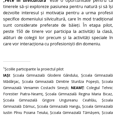
„
Fete în silvicultură
” este o oportunitate pentru ca
tinerele să-și exploreze pasiunea pentru natură și să își
dezvolte interesul și motivația pentru a urma profesii
specifice domeniului silvicultură, care în mod tradițional
sunt considerate preferate de băieți. În etapa pilot,
peste 150 de tinere vor participa la activități la clasă,
alături de colegii lor precum și la activități speciale în
care vor interacționa cu profesioniști din domeniu.
1
Școlile participante la proiectul pilot
IAȘI
: Școala Gimnazială Glodenii Gândului, Școala Gimnazială
Mădârjac, Școala Gimnazială Dimitrie Sturdza Popești, Școala
Gimnazială Veniamin Costachi Sinești;
NEAMȚ
: Colegiul Tehnic
Forestier Piatra-Neamț, Școala Gimnazială Regina Maria Bicaz,
Școala Gimnazială Grigore Ungureanu Ceahlău, Școala
Gimnazială Dămuc, Școala Gimnazială Hangu, Școala Gimnazială
Iustin Pîrvu Poiana Teiului, Școala Gimnazială Tămășeni, Școala