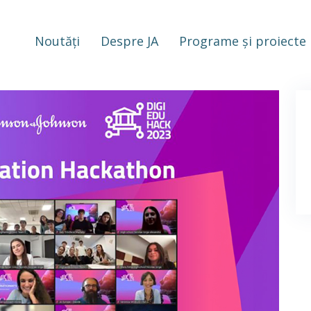
Noutăți
Despre JA
Programe și proiecte