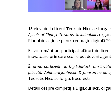
18 elevi de la Liceul Teoretic Nicolae Iorga 
Agents of Change Towards Sustainability
organi
Planul de acțiune pentru educație digitală 2
Elevii români au participat alături de lice
inovatoare prin care școlile pot deveni agent
În urma participării la DigiEduHack, am învățat 
plăcută. Voluntarii Jonhnson & Johnson ne-au a
Teoretic Nicolae Iorga, București.
Detalii despre competiția DigiEduHack, orga