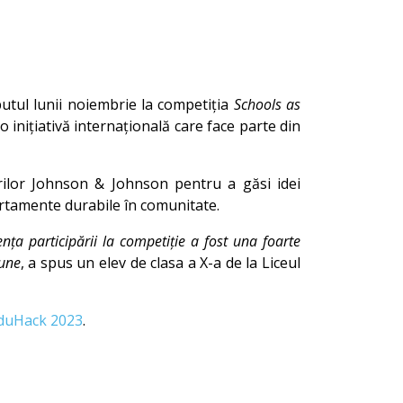
eputul lunii noiembrie la competiția
Schools as
 o inițiativă internațională care face parte din
tarilor Johnson & Johnson pentru a găsi idei
portamente durabile în comunitate.
ența participării la competiție a fost una foarte
iune
, a spus un elev de clasa a X-a de la Liceul
duHack 2023
.