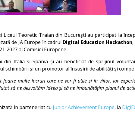
și Liceul Teoretic Traian din București au participat la înc
zată de JA Europe în cadrul
Digital Education Hackathon
,
021-2027 al Comisiei Europene.
eni din Italia și Spania și au beneficiat de sprijinul volun
ul schimbării și un promotor al însușirii de abilități și com
foarte multe lucruri care ne vor fi utile și în viitor, iar experi
jutat să ne dezvoltăm ideea și să ne îmbunătățim planul de acț
nizată în parteneriat cu
Junior Achievement Europe
, la
DigiE